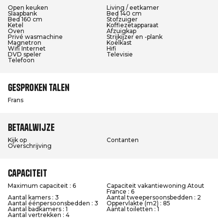
Open keuken
Living / eetkamer
Slaapbank
Bed 140 cm
Bed 160 cm
Stofzuiger
Ketel
Koffiezetapparaat
Oven
Afzuigkap
Privé wasmachine
Strijkijzer en -plank
Magnetron
Koelkast
Wifi Internet
Hifi
DVD speler
Televisie
Telefoon
Gesproken talen
Frans
Betaalwijze
Kijk op
Contanten
Overschrijving
Capaciteit
Maximum capaciteit : 6
Capaciteit vakantiewoning Atout
France : 6
Aantal kamers : 3
Aantal tweepersoonsbedden : 2
Aantal éénpersoonsbedden : 3
Oppervlakte (m2) : 85
Aantal badkamers : 1
Aantal toiletten : 1
Aantal vertrekken : 4