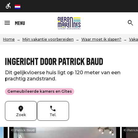
nl
Menu
Home
Mijn vakantie voorbereiden
Waar moet ik slapen?
Vaka
Ingericht door Patrick Baud
Dit gelijkvloerse huis ligt op 120 meter van een
prachtig zandstrand.
Gemeubileerde kamers en Gîtes
Zoek
Tel.
© Patrick Baud
© Patric