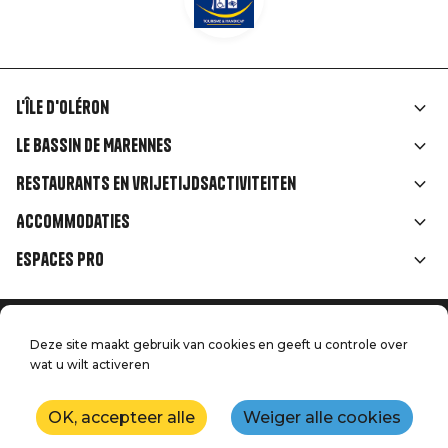
L'île d'Oléron
Liens
Le Bassin de Marennes
rubriques
Restaurants en vrijetijdsactiviteiten
Accommodaties
Espaces Pro
Home
Menu
Deze site maakt gebruik van cookies en geeft u controle over
Juridische informatie
Druk op
wat u wilt activeren
Pied
Handtoerisme
Onze kwaliteitsbeloften
Neem contact met ons op
de
OK, accepteer alle
Weiger alle cookies
Kaart
Productie: StudioJuillet