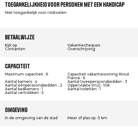
Toegankelijkheid voor personen met een handicap
Niet toegankelijk voor rolstoelen
Betaalwijze
Kijk op
Vakantiecheques
Contanten
Overschrijving
Capaciteit
Maximum capaciteit : 6
Capaciteit vakantiewoning Atout
France : 6
Aantal kamers : 4
Aantal tweepersoonsbedden : 3
Aantal éénpersoonsbedden : 2
Oppervlakte (m2) : 108
Aantal badkamers : 1
Aantal toiletten : 1
Aantal vertrekken : 5
Omgeving
In de omgeving van de stad
Meer of plas op -5 km