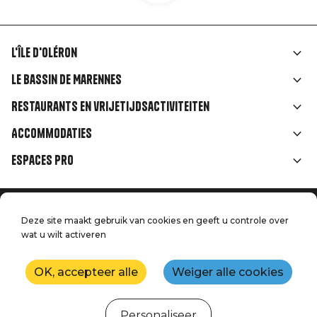
L'île d'Oléron
Liens
Le Bassin de Marennes
rubriques
Restaurants en vrijetijdsactiviteiten
Accommodaties
Espaces Pro
Home
Menu
Deze site maakt gebruik van cookies en geeft u controle over
Juridische informatie
Druk op
wat u wilt activeren
Pied
Handtoerisme
Onze kwaliteitsbeloften
Neem contact met ons op
de
OK, accepteer alle
Weiger alle cookies
Kaart
Productie: StudioJuillet
page
Personaliseer