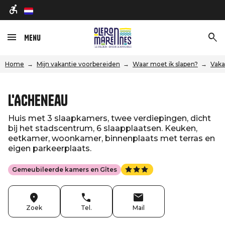
nl
Menu
Home
Mijn vakantie voorbereiden
Waar moet ik slapen?
Vaka
L'Acheneau
Huis met 3 slaapkamers, twee verdiepingen, dicht
bij het stadscentrum, 6 slaapplaatsen. Keuken,
eetkamer, woonkamer, binnenplaats met terras en
eigen parkeerplaats.
Gemeubileerde kamers en Gîtes
Zoek
Tel.
Mail