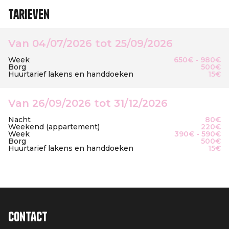
Tarieven
Van 04/07/2026 tot 25/09/2026
Week
650€ - 980€
Borg
500€
Huurtarief lakens en handdoeken
15€
Van 26/09/2026 tot 31/12/2026
Nacht
80€
Weekend (appartement)
220€
Week
390€ - 590€
Borg
500€
Huurtarief lakens en handdoeken
15€
Contact