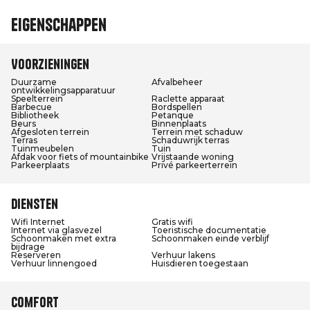
Eigenschappen
Voorzieningen
Duurzame
Afvalbeheer
ontwikkelingsapparatuur
Speelterrein
Raclette apparaat
Barbecue
Bordspellen
Bibliotheek
Petanque
Beurs
Binnenplaats
Afgesloten terrein
Terrein met schaduw
Terras
Schaduwrijk terras
Tuinmeubelen
Tuin
Afdak voor fiets of mountainbike
Vrijstaande woning
Parkeerplaats
Privé parkeerterrein
Diensten
Wifi Internet
Gratis wifi
Internet via glasvezel
Toeristische documentatie
Schoonmaken met extra
Schoonmaken einde verblijf
bijdrage
Reserveren
Verhuur lakens
Verhuur linnengoed
Huisdieren toegestaan
Comfort