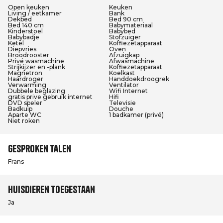
Open keuken
Keuken
Living / eetkamer
Bank
Dekbed
Bed 90 cm
Bed 140 cm
Babymateriaal
Kinderstoel
Babybed
Babybadje
Stofzuiger
Ketel
Koffiezetapparaat
Diepvries
Oven
Broodrooster
Afzuigkap
Privé wasmachine
Afwasmachine
Strijkijzer en -plank
Koffiezetapparaat
Magnetron
Koelkast
Haardroger
Handdoekdroogrek
Verwarming
Ventilator
Dubbele beglazing
Wifi Internet
gratis prive gebruik internet
Hifi
DVD speler
Televisie
Badkuip
Douche
Aparte WC
1 badkamer (privé)
Niet roken
Gesproken talen
Frans
Huisdieren toegestaan
Ja