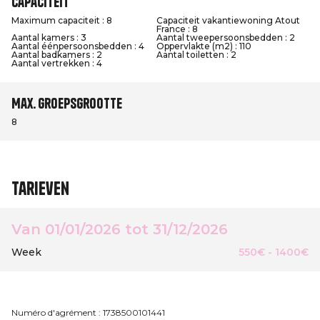
Capaciteit
Maximum capaciteit : 8
Capaciteit vakantiewoning Atout
France : 8
Aantal kamers : 3
Aantal tweepersoonsbedden : 2
Aantal éénpersoonsbedden : 4
Oppervlakte (m2) : 110
Aantal badkamers : 2
Aantal toiletten : 2
Aantal vertrekken : 4
Max. groepsgrootte
8
Tarieven
Van 01/01/2026 tot 31/12/2026
Week
550€ - 1400€
Numéro d'agrément : 1738500101441