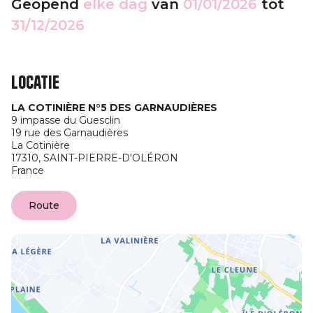
Geopend
elke dag
van
01/01/2026
tot
31/12/2026
Locatie
LA COTINIÈRE N°5 DES GARNAUDIÈRES
9 impasse du Guesclin
19 rue des Garnaudières
La Cotinière
17310,
SAINT-PIERRE-D'OLÉRON
France
Route