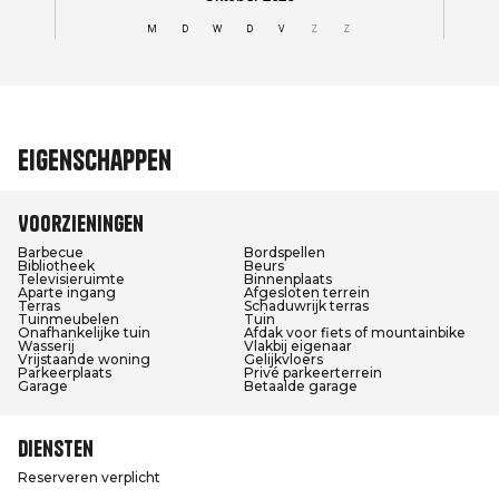
Eigenschappen
Voorzieningen
Barbecue
Bordspellen
Bibliotheek
Beurs
Televisieruimte
Binnenplaats
Aparte ingang
Afgesloten terrein
Terras
Schaduwrijk terras
Tuinmeubelen
Tuin
Onafhankelijke tuin
Afdak voor fiets of mountainbike
Wasserij
Vlakbij eigenaar
Vrijstaande woning
Gelijkvloers
Parkeerplaats
Privé parkeerterrein
Garage
Betaalde garage
Diensten
Reserveren verplicht