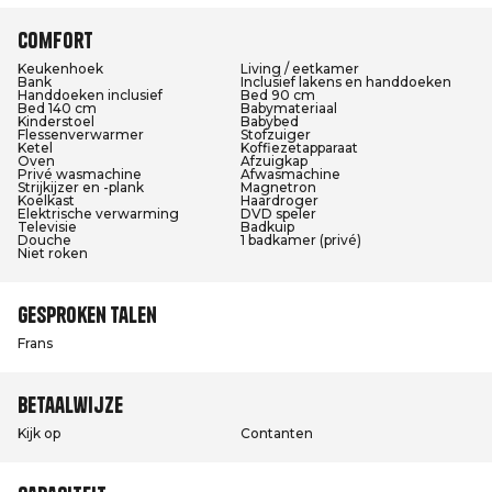
Comfort
Keukenhoek
Living / eetkamer
Bank
Inclusief lakens en handdoeken
Handdoeken inclusief
Bed 90 cm
Bed 140 cm
Babymateriaal
Kinderstoel
Babybed
Flessenverwarmer
Stofzuiger
Ketel
Koffiezetapparaat
Oven
Afzuigkap
Privé wasmachine
Afwasmachine
Strijkijzer en -plank
Magnetron
Koelkast
Haardroger
Elektrische verwarming
DVD speler
Televisie
Badkuip
Douche
1 badkamer (privé)
Niet roken
Gesproken talen
Frans
Betaalwijze
Kijk op
Contanten