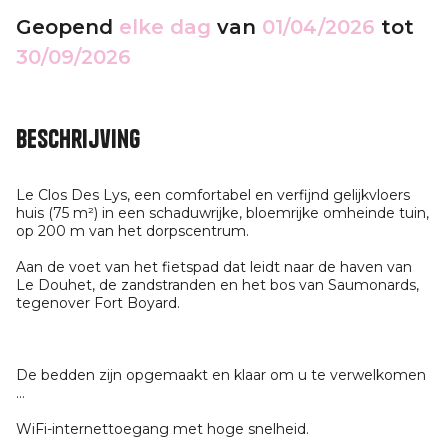
Geopend
elke dag
van
01/04/2026
tot
30/09/2026
Beschrijving
Le Clos Des Lys, een comfortabel en verfijnd gelijkvloers
huis (75 m²) in een schaduwrijke, bloemrijke omheinde tuin,
op 200 m van het dorpscentrum.
Aan de voet van het fietspad dat leidt naar de haven van
Le Douhet, de zandstranden en het bos van Saumonards,
tegenover Fort Boyard.
De bedden zijn opgemaakt en klaar om u te verwelkomen
...
WiFi-internettoegang met hoge snelheid.