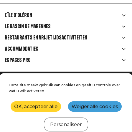
L'île d'Oléron
Liens
Le Bassin de Marennes
rubriques
Restaurants en vrijetijdsactiviteiten
Accommodaties
Espaces Pro
Home
Menu
Deze site maakt gebruik van cookies en geeft u controle over
Juridische informatie
Druk op
wat u wilt activeren
Pied
Handtoerisme
Onze kwaliteitsbeloften
Neem contact met ons op
de
OK, accepteer alle
Weiger alle cookies
Kaart
Productie: StudioJuillet
page
Personaliseer