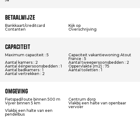
Betaalwijze
Bankkaart/creditcard
Kijk op
Contanten
Overschrijving
Capaciteit
Maximum capaciteit : 5
Capaciteit vakantiewoning Atout
France : 5
Aantal kamers : 2
Aantal tweepersoonsbedden : 2
Aantal éénpersoonsbedden : 1
Oppervlakte (m2) : 75
Aantal badkamers : 1
Aantal toiletten : 1
Aantal vertrekken : 2
Omgeving
Fietspad/route binnen 500 m
Centrum dorp
Vijver binnen 5 km
Vlakbij een halte van openbaar
vervoer
Vlakbij een halte van een
pendelbus