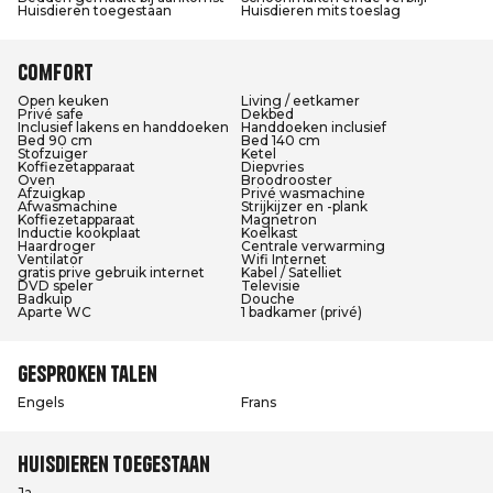
Huisdieren toegestaan
Huisdieren mits toeslag
Comfort
Open keuken
Living / eetkamer
Privé safe
Dekbed
Inclusief lakens en handdoeken
Handdoeken inclusief
Bed 90 cm
Bed 140 cm
Stofzuiger
Ketel
Koffiezetapparaat
Diepvries
Oven
Broodrooster
Afzuigkap
Privé wasmachine
Afwasmachine
Strijkijzer en -plank
Koffiezetapparaat
Magnetron
Inductie kookplaat
Koelkast
Haardroger
Centrale verwarming
Ventilator
Wifi Internet
gratis prive gebruik internet
Kabel / Satelliet
DVD speler
Televisie
Badkuip
Douche
Aparte WC
1 badkamer (privé)
Gesproken talen
Engels
Frans
Huisdieren toegestaan
Ja