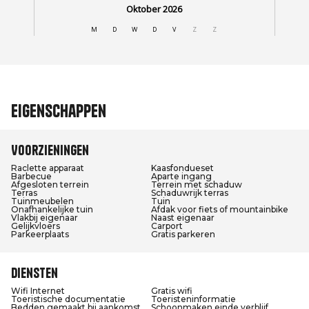
Eigenschappen
Voorzieningen
Raclette apparaat
Kaasfondueset
Barbecue
Aparte ingang
Afgesloten terrein
Terrein met schaduw
Terras
Schaduwrijk terras
Tuinmeubelen
Tuin
Onafhankelijke tuin
Afdak voor fiets of mountainbike
Vlakbij eigenaar
Naast eigenaar
Gelijkvloers
Carport
Parkeerplaats
Gratis parkeren
Diensten
Wifi Internet
Gratis wifi
Toeristische documentatie
Toeristeninformatie
Bedden gemaakt bij aankomst
Schoonmaken einde verblijf