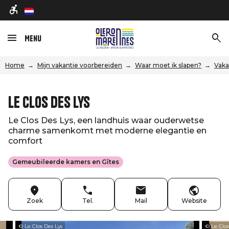
nl
Menu
Home
Mijn vakantie voorbereiden
Waar moet ik slapen?
Vaka
Le Clos Des Lys
Le Clos Des Lys, een landhuis waar ouderwetse
charme samenkomt met moderne elegantie en
comfort
Gemeubileerde kamers en Gîtes
Zoek
Tel.
Mail
Website
© Le Clos Des Lys
© Le Clos