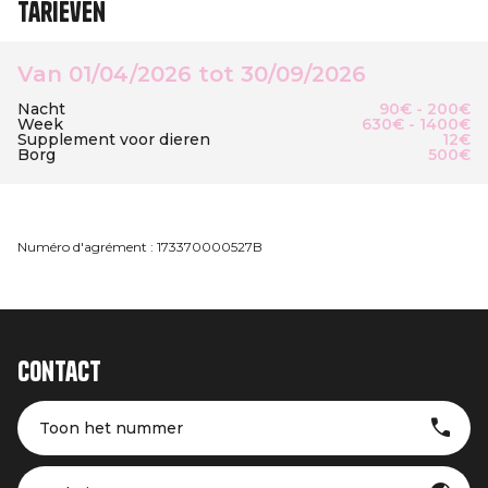
Tarieven
Van 01/04/2026 tot 30/09/2026
Nacht
90€ - 200€
Week
630€ - 1400€
Supplement voor dieren
12€
Borg
500€
Numéro d'agrément : 173370000527B
Contact
Toon het nummer