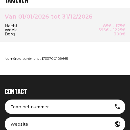
Tarieven
Van 01/01/2026 tot 31/12/2026
Nacht
85€ - 175€
Week
595€ - 1225€
Borg
300€
Numéro d'agrément : 1733700109665
Contact
Toon het nummer
Website