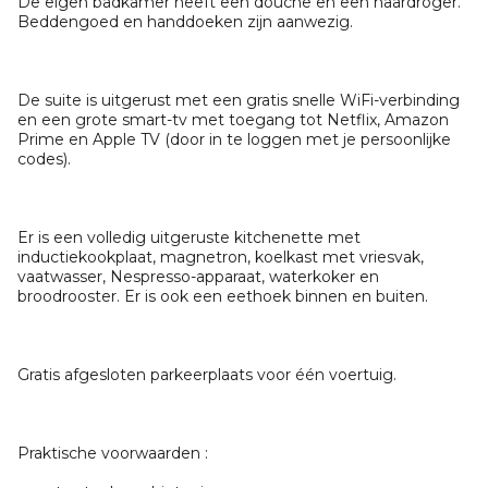
De eigen badkamer heeft een douche en een haardroger.
Beddengoed en handdoeken zijn aanwezig.
De suite is uitgerust met een gratis snelle WiFi-verbinding
en een grote smart-tv met toegang tot Netflix, Amazon
Prime en Apple TV (door in te loggen met je persoonlijke
codes).
Er is een volledig uitgeruste kitchenette met
inductiekookplaat, magnetron, koelkast met vriesvak,
vaatwasser, Nespresso-apparaat, waterkoker en
broodrooster. Er is ook een eethoek binnen en buiten.
Gratis afgesloten parkeerplaats voor één voertuig.
Praktische voorwaarden :