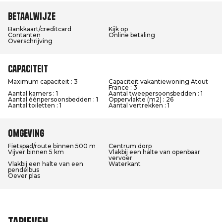
Betaalwijze
Bankkaart/creditcard
Kijk op
Contanten
Online betaling
Overschrijving
Capaciteit
Maximum capaciteit : 3
Capaciteit vakantiewoning Atout
France : 3
Aantal kamers : 1
Aantal tweepersoonsbedden : 1
Aantal éénpersoonsbedden : 1
Oppervlakte (m2) : 26
Aantal toiletten : 1
Aantal vertrekken : 1
Omgeving
Fietspad/route binnen 500 m
Centrum dorp
Vijver binnen 5 km
Vlakbij een halte van openbaar
vervoer
Vlakbij een halte van een
Waterkant
pendelbus
Oever plas