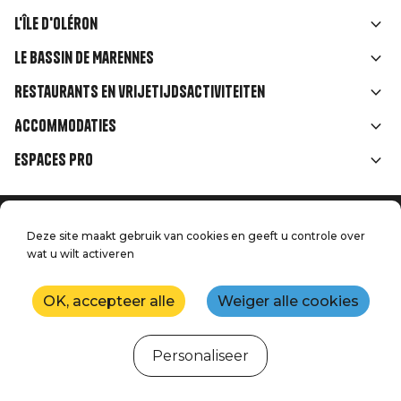
L'île d'Oléron
Liens
Le Bassin de Marennes
rubriques
Restaurants en vrijetijdsactiviteiten
Accommodaties
Espaces Pro
Home
Menu
Deze site maakt gebruik van cookies en geeft u controle over
Juridische informatie
Druk op
wat u wilt activeren
Pied
Handtoerisme
Onze kwaliteitsbeloften
Neem contact met ons op
de
OK, accepteer alle
Weiger alle cookies
Kaart
Productie: StudioJuillet
page
Personaliseer
Webcams
Weer
Getijden
Agenda