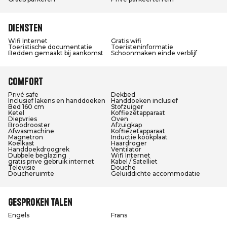
Diensten
Wifi Internet
Gratis wifi
Toeristische documentatie
Toeristeninformatie
Bedden gemaakt bij aankomst
Schoonmaken einde verblijf
Comfort
Privé safe
Dekbed
Inclusief lakens en handdoeken
Handdoeken inclusief
Bed 160 cm
Stofzuiger
Ketel
Koffiezetapparaat
Diepvries
Oven
Broodrooster
Afzuigkap
Afwasmachine
Koffiezetapparaat
Magnetron
Inductie kookplaat
Koelkast
Haardroger
Handdoekdroogrek
Ventilator
Dubbele beglazing
Wifi Internet
gratis prive gebruik internet
Kabel / Satelliet
Televisie
Douche
Doucheruimte
Geluiddichte accommodatie
Gesproken talen
Engels
Frans