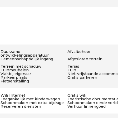
Duurzame
Afvalbeheer
ontwikkelingsapparatuur
Gemeenschappelijk ingang
Afgesloten terrein
Terrein met schaduw
Terras
Tuinmeubelen
Tuin
Vlakbij eigenaar
Niet-vrijstaande accommo
Parkeerplaats
Gratis parkeren
Fietsenstalling
Wifi Internet
Gratis wifi
Toegankelijk met kinderwagen
Toeristische documentati
Schoonmaken met extra bijdrage
Schoonmaken einde verbli
Reserveren diensten
Verhuur linnengoed