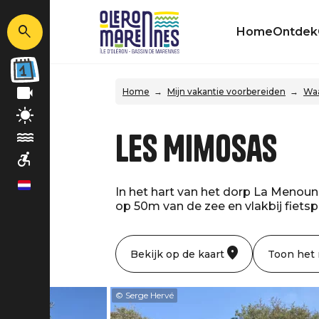
Home
Ontdek
Home
Mijn vakantie voorbereiden
Waa
Les Mimosas
nl
In het hart van het dorp La Menouni
op 50m van de zee en vlakbij fiets
Bekijk op de kaart
Toon het
rvé
© Serge Hervé