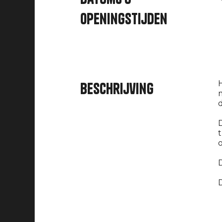
openingstijden
H
Beschrijving
d
t
D
D