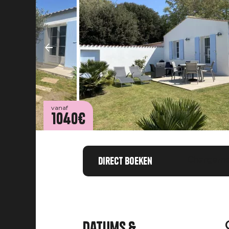
vanaf
1040€
Direct boeken
Chargemen
Datums &