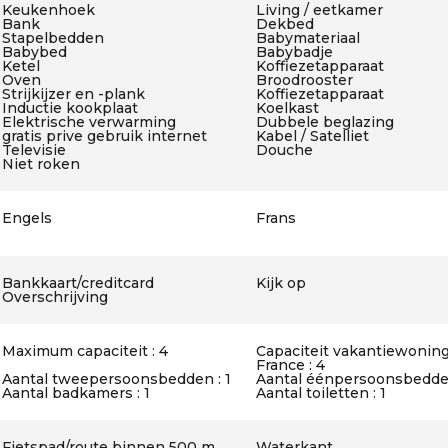
Keukenhoek
Living / eetkamer
Bank
Dekbed
Stapelbedden
Babymateriaal
Babybed
Babybadje
Ketel
Koffiezetapparaat
Oven
Broodrooster
Strijkijzer en -plank
Koffiezetapparaat
Inductie kookplaat
Koelkast
Elektrische verwarming
Dubbele beglazing
gratis prive gebruik internet
Kabel / Satelliet
Televisie
Douche
Niet roken
Engels
Frans
Bankkaart/creditcard
Kijk op
Overschrijving
Maximum capaciteit : 4
Capaciteit vakantiewoning
France : 4
Aantal tweepersoonsbedden : 1
Aantal éénpersoonsbedden
Aantal badkamers : 1
Aantal toiletten : 1
Fietspad/route binnen 500 m
Waterkant