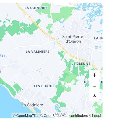
© OpenMapTiles
© OpenStreetMap contributors
© Loopi