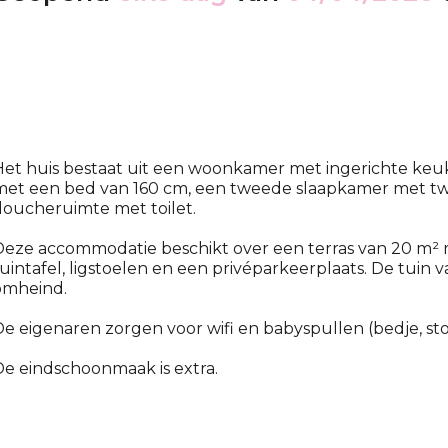
et huis bestaat uit een woonkamer met ingerichte keuk
met een bed van 160 cm, een tweede slaapkamer met t
oucheruimte met toilet.
Deze accommodatie beschikt over een terras van 20 m²
uintafel, ligstoelen en een privéparkeerplaats. De tuin 
omheind.
e eigenaren zorgen voor wifi en babyspullen (bedje, stoe
e eindschoonmaak is extra.