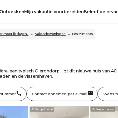
Ontdekken
Mijn vakantie voorbereiden
Beleef de ervar
r moet ik slapen?
Vakantiewoningen
Les Mimosas
ère, een typisch Olerondorp, ligt dit nieuwe huis van 40 
paden en de vissershaven.
 nummer
Contact opnemen per e-mail
Websit
© Serge Hervé
© Serge Hervé