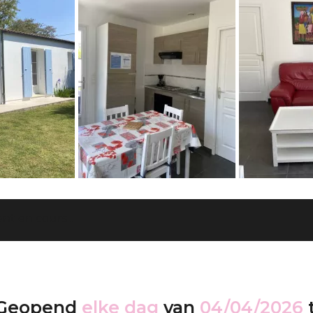
t en cours...
Geopend
elke dag
van
04/04/2026