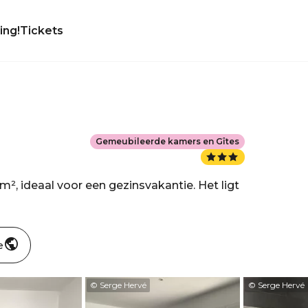
ing!
Tickets
Gemeubileerde kamers en Gîtes
m², ideaal voor een gezinsvakantie. Het ligt
e
© Serge Hervé
© Serge Hervé