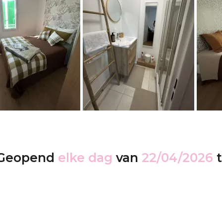
Geopend
elke dag
van
22/04/2026
t