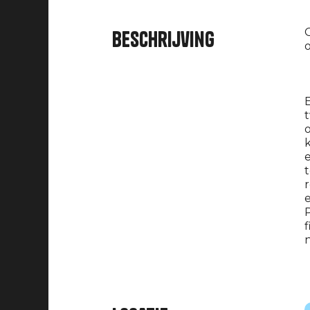
O
Beschrijving
o
k
e
t
r
e
P
f
n