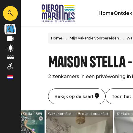
Home
Ontdek
Home
Mijn vakantie voorbereiden
Waa
Maison Stella 
2 zenkamers in een privéwoning in h
nl
Bekijk op de kaart
Toon het
© Maison Stella - Bed
© Maison Stella - Bed and breakfast
© Maison 
and breakfast