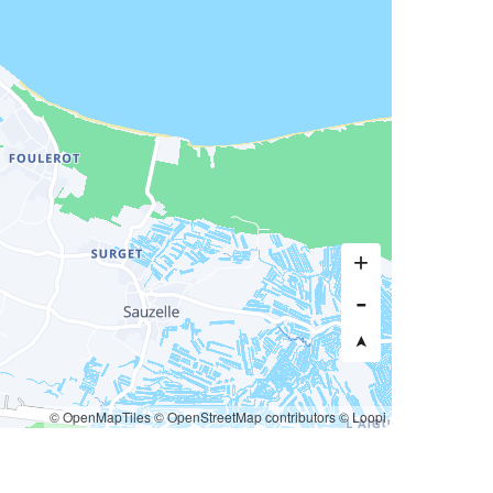
© OpenMapTiles
© OpenStreetMap contributors
© Loopi