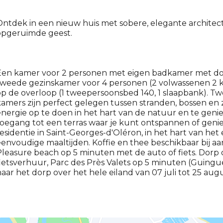
ntdek in een nieuw huis met sobere, elegante architect
opgeruimde geest.
Een kamer voor 2 personen met eigen badkamer met do
tweede gezinskamer voor 4 personen (2 volwassenen 2
p de overloop (1 tweepersoonsbed 140, 1 slaapbank). T
amers zijn perfect gelegen tussen stranden, bossen en
nergie op te doen in het hart van de natuur en te gen
oegang tot een terras waar je kunt ontspannen of geniete
esidentie in Saint-Georges-d'Oléron, in het hart van het
envoudige maaltijden. Koffie en thee beschikbaar bij aan
leasure beach op 5 minuten met de auto of fiets. Dorp 
ietsverhuur, Parc des Près Valets op 5 minuten (Guinguet
aar het dorp over het hele eiland van 07 juli tot 25 augus