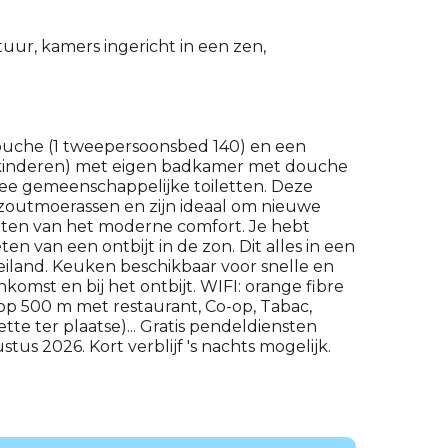
uur, kamers ingericht in een zen,
uche (1 tweepersoonsbed 140) en een
 kinderen) met eigen badkamer met douche
wee gemeenschappelijke toiletten. Deze
 zoutmoerassen en zijn ideaal om nieuwe
ieten van het moderne comfort. Je hebt
n van een ontbijt in de zon. Dit alles in een
 eiland. Keuken beschikbaar voor snelle en
komst en bij het ontbijt. WIFI: orange fibre
op 500 m met restaurant, Co-op, Tabac,
te ter plaatse)... Gratis pendeldiensten
tus 2026. Kort verblijf 's nachts mogelijk.