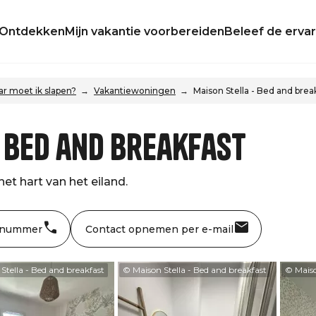
Ontdekken
Mijn vakantie voorbereiden
Beleef de ervar
r moet ik slapen?
Vakantiewoningen
Maison Stella - Bed and brea
- Bed and breakfast
et hart van het eiland.
 nummer
Contact opnemen per e-mail
Stella - Bed and breakfast
© Maison Stella - Bed and breakfast
© Maiso