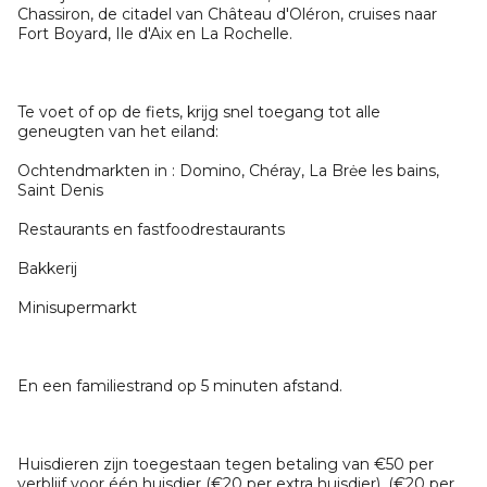
Chassiron, de citadel van Château d'Oléron, cruises naar
Fort Boyard, Ile d'Aix en La Rochelle.
Te voet of op de fiets, krijg snel toegang tot alle
geneugten van het eiland:
Ochtendmarkten in : Domino, Chéray, La Brėe les bains,
Saint Denis
Restaurants en fastfoodrestaurants
Bakkerij
Minisupermarkt
En een familiestrand op 5 minuten afstand.
Huisdieren zijn toegestaan tegen betaling van €50 per
verblijf voor één huisdier (€20 per extra huisdier). (€20 per