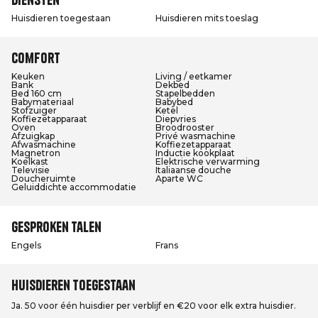
Huisdieren toegestaan
Huisdieren mits toeslag
Comfort
Keuken
Living / eetkamer
Bank
Dekbed
Bed 160 cm
Stapelbedden
Babymateriaal
Babybed
Stofzuiger
Ketel
Koffiezetapparaat
Diepvries
Oven
Broodrooster
Afzuigkap
Privé wasmachine
Afwasmachine
Koffiezetapparaat
Magnetron
Inductie kookplaat
Koelkast
Elektrische verwarming
Televisie
Italiaanse douche
Doucheruimte
Aparte WC
Geluiddichte accommodatie
Gesproken talen
Engels
Frans
Huisdieren toegestaan
Ja. 50 voor één huisdier per verblijf en €20 voor elk extra huisdier.