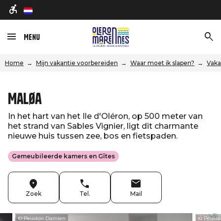
nl
Menu
Home
Mijn vakantie voorbereiden
Waar moet ik slapen?
Vaka
Maløa
In het hart van het Ile d'Oléron, op 500 meter van
het strand van Sables Vignier, ligt dit charmante
nieuwe huis tussen zee, bos en fietspaden.
Gemeubileerde kamers en Gîtes
Zoek
Tel.
Mail
© Peuvion Damien
© Peuvi