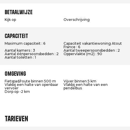
Betaalwijze
Kijk op
Overschrijving
Capaciteit
Maximum capaciteit : 6
Capaciteit vakantiewoning Atout
France : 6
Aantal kamers : 3
Aantal tweepersoonsbedden : 2
Aantal éénpersoonsbedden : 2
Oppervlakte (m2) : 90
Aantal toiletten : 1
Omgeving
Fietspad/route binnen 500 m
Vijver binnen 5 km
Vlakbij een halte van openbaar
Vlakbij een halte van een
vervoer
pendelbus
Dorp op -2 km
Tarieven