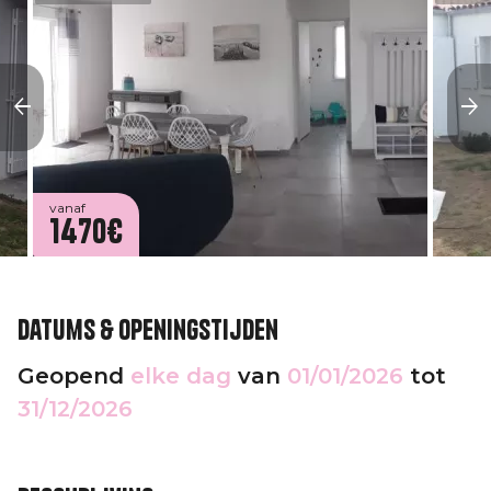
vanaf
1470€
Datums & openingstijden
Geopend
elke dag
van
01/01/2026
tot
31/12/2026