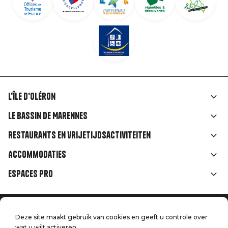
L'île d'Oléron
Liens
Le Bassin de Marennes
rubriques
Restaurants en vrijetijdsactiviteiten
Accommodaties
Espaces Pro
Home
Menu
Deze site maakt gebruik van cookies en geeft u controle over
Juridische informatie
Druk op
wat u wilt activeren