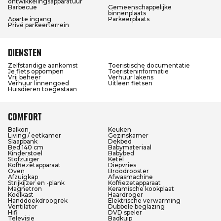
ontwikkelingsapparatuur
Barbecue
Gemeenschappelijke
binnenplaats
Aparte ingang
Parkeerplaats
Privé parkeerterrein
Diensten
Zelfstandige aankomst
Toeristische documentatie
Je fiets oppompen
Toeristeninformatie
Vrij beheer
Verhuur lakens
Verhuur linnengoed
Uitleen fietsen
Huisdieren toegestaan
Comfort
Balkon
Keuken
Living / eetkamer
Gezinskamer
Slaapbank
Dekbed
Bed 140 cm
Babymateriaal
Kinderstoel
Babybed
Stofzuiger
Ketel
Koffiezetapparaat
Diepvries
Oven
Broodrooster
Afzuigkap
Afwasmachine
Strijkijzer en -plank
Koffiezetapparaat
Magnetron
Keramische kookplaat
Koelkast
Haardroger
Handdoekdroogrek
Elektrische verwarming
Ventilator
Dubbele beglazing
Hifi
DVD speler
Televisie
Badkuip