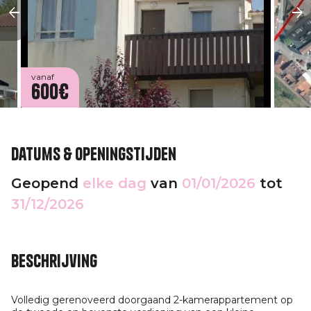
vanaf
600€
Datums & openingstijden
Geopend
elke dag
van
01/01/2026
tot
31/12/2026
Beschrijving
Volledig gerenoveerd doorgaand 2-kamerappartement op