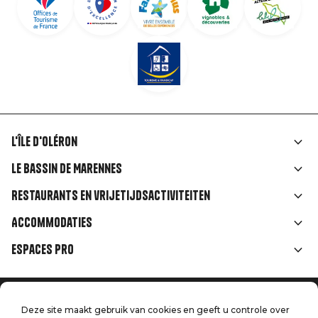
L'île d'Oléron
Liens
Le Bassin de Marennes
rubriques
Restaurants en vrijetijdsactiviteiten
Accommodaties
Espaces Pro
Home
Menu
Deze site maakt gebruik van cookies en geeft u controle over
Juridische informatie