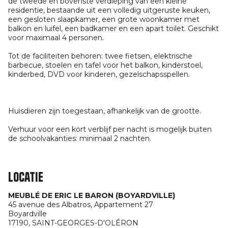
de tweede en bovenste verdieping van een kleine
residentie, bestaande uit een volledig uitgeruste keuken,
een gesloten slaapkamer, een grote woonkamer met
balkon en luifel, een badkamer en een apart toilet. Geschikt
voor maximaal 4 personen.
Tot de faciliteiten behoren: twee fietsen, elektrische
barbecue, stoelen en tafel voor het balkon, kinderstoel,
kinderbed, DVD voor kinderen, gezelschapsspellen.
Huisdieren zijn toegestaan, afhankelijk van de grootte.
Verhuur voor een kort verblijf per nacht is mogelijk buiten
de schoolvakanties: minimaal 2 nachten.
Locatie
MEUBLÉ DE ERIC LE BARON (BOYARDVILLE)
45 avenue des Albatros, Appartement 27
Boyardville
17190,
SAINT-GEORGES-D'OLÉRON