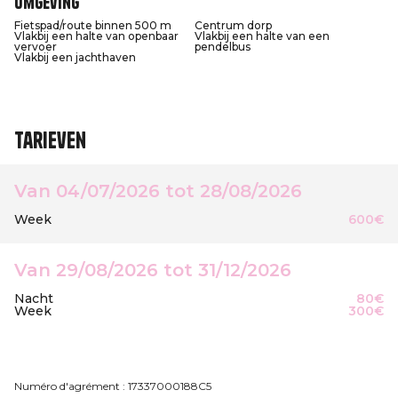
Omgeving
Fietspad/route binnen 500 m
Centrum dorp
Vlakbij een halte van openbaar
Vlakbij een halte van een
vervoer
pendelbus
Vlakbij een jachthaven
Tarieven
Van 04/07/2026 tot 28/08/2026
Week
600€
Van 29/08/2026 tot 31/12/2026
Nacht
80€
Week
300€
Numéro d'agrément : 17337000188C5