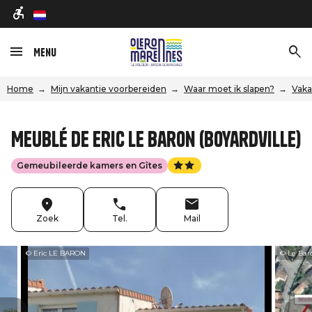
nl
Menu
Home
Mijn vakantie voorbereiden
Waar moet ik slapen?
Vaka
Meublé de Eric Le Baron (Boyardville)
Gemeubileerde kamers en Gîtes
Zoek
Tel.
Mail
© Eric LE BARON
© Le Bar