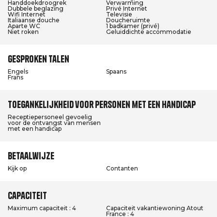
Handdoekdroogrek
Verwarming
Dubbele beglazing
Privé Internet
Wifi Internet
Televisie
Italiaanse douche
Doucheruimte
Aparte WC
1 badkamer (privé)
Niet roken
Geluiddichte accommodatie
Gesproken talen
Engels
Spaans
Frans
Toegankelijkheid voor personen met een handicap
Receptiepersoneel gevoelig
voor de ontvangst van mensen
met een handicap
Betaalwijze
Kijk op
Contanten
Capaciteit
Maximum capaciteit : 4
Capaciteit vakantiewoning Atout
France : 4