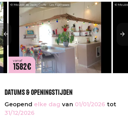
© Meublé de Jacky Coiffé - Les Figerasses
© Meublé 
vanaf
1582€
Datums & openingstijden
Geopend
elke dag
van
01/01/2026
tot
31/12/2026