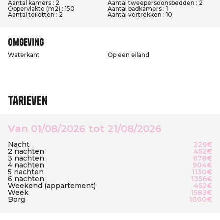
Aantal kamers : 2
Aantal tweepersoonsbedden : 2
Oppervlakte (m2) : 150
Aantal badkamers : 1
Aantal toiletten : 2
Aantal vertrekken : 10
Omgeving
Waterkant
Op een eiland
Tarieven
Van 01/08/2026 tot 21/08/2026
Nacht
226€
2 nachten
452€
3 nachten
678€
4 nachten
904€
5 nachten
1130€
6 nachten
1356€
Weekend (appartement)
452€
Week
1582€
Borg
1000€