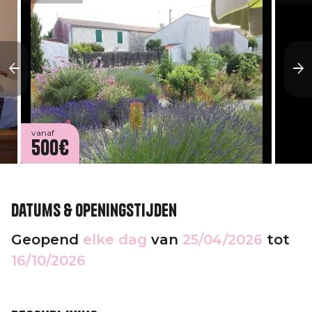
vanaf
500€
Datums & openingstijden
Geopend
elke dag
van
25/04/2026
tot
16/10/2026