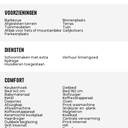
Voorzieningen
Barbecue
Binnenplaats
Afgesloten terrein
Terras
Tuinmeubelen
Tuin
Afdak voor fiets of mountainbike
Gelijkvloers
Parkeerplaats
Diensten
Schoonmaken met extra
Verhuur linnengoed
bijdrage
Huisdieren toegestaan
Comfort
Keukenhoek
Dekbed
Bed 140 cm
Bed 160 cm
Babymateriaal
Stofzuiger
Ketel
Koffiezetapparaat
Diepvries
Oven
Afzuigkap
Privé wasmachine
Afwasmachine
Strijkijzer en -plank
Koffiezetapparaat
Magnetron
Keramische kookplaat
Koelkast
Haardroger
Centrale verwarming
Dubbele beglazing
Privé Internet
Wifi Internet
Hifi