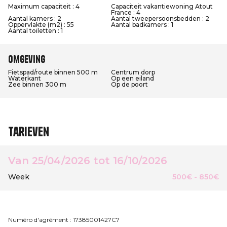
Maximum capaciteit : 4
Capaciteit vakantiewoning Atout
France : 4
Aantal kamers : 2
Aantal tweepersoonsbedden : 2
Oppervlakte (m2) : 55
Aantal badkamers : 1
Aantal toiletten : 1
Omgeving
Fietspad/route binnen 500 m
Centrum dorp
Waterkant
Op een eiland
Zee binnen 300 m
Op de poort
Tarieven
Van 25/04/2026 tot 16/10/2026
Week
500€ - 850€
Numéro d'agrément : 17385001427C7