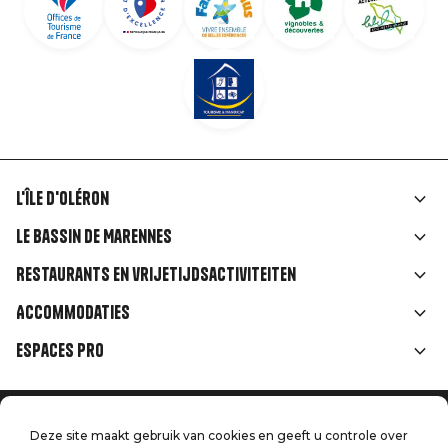
L'île d'Oléron
Liens
Le Bassin de Marennes
rubriques
Restaurants en vrijetijdsactiviteiten
Accommodaties
Espaces Pro
Home
Menu
Deze site maakt gebruik van cookies en geeft u controle over
Juridische informatie