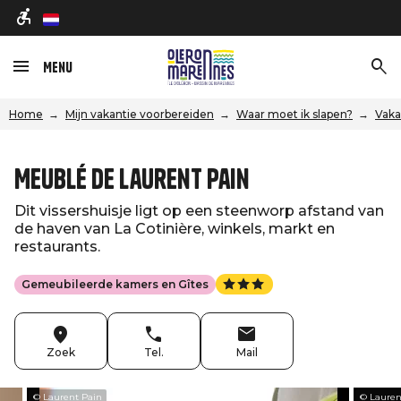
nl
Menu
Home
Mijn vakantie voorbereiden
Waar moet ik slapen?
Vaka
Meublé de Laurent Pain
Dit vissershuisje ligt op een steenworp afstand van
de haven van La Cotinière, winkels, markt en
restaurants.
Gemeubileerde kamers en Gîtes
Zoek
Tel.
Mail
© Laurent Pain
© Lauren