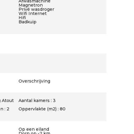
Afwasmachine
Magnetron
Privé wasdroger
Wifi Internet
Hifi
Badkuip
Overschrijving
 Atout
Aantal kamers : 3
 : 2
Oppervlakte (m2) : 80
Op een eiland
Dorp op -2 km