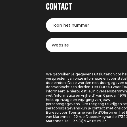
Contact
Toon het nummer
Website
We gebruiken je gegevens uitsluitend voor he
verspreiden van onze informatie en voor statis
doeleinden. Deze worden niet doorgegeven o
doorverkocht aan derden. Het Bureau voor T
informeert je hierbij dat je, in overeenstemm
wet "informatica en vrijheid" van 6 januari 1978
hebt op inzage en wijziging van jouw
persoonsgegevens. Om toegang te krijgen tot
persoonsgegevens kun je contact met ons o
Bureau voor Toerisme van Île d’Oléron en het
van Marennes - 22 rue Dubois Meynardie 1732
Marennes Tel: +33 (0) 5 46 85 65 23