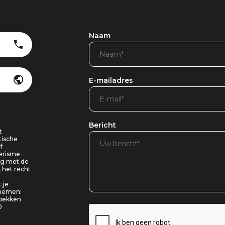
Naam
E-mailadres
Bericht
t
tische
f
oerisme
ing met de
, het recht
 je
pnemen:
 bekken
0