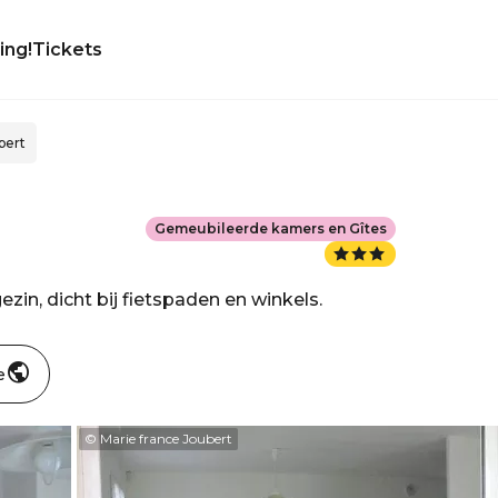
ing!
Tickets
bert
Gemeubileerde kamers en Gîtes
ezin, dicht bij fietspaden en winkels.
e
© Marie france Joubert