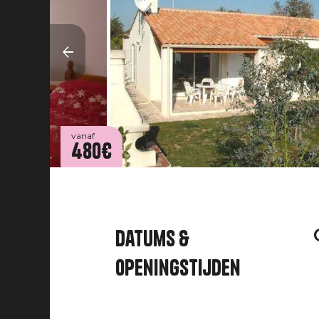
vanaf
480€
Datums &
openingstijden