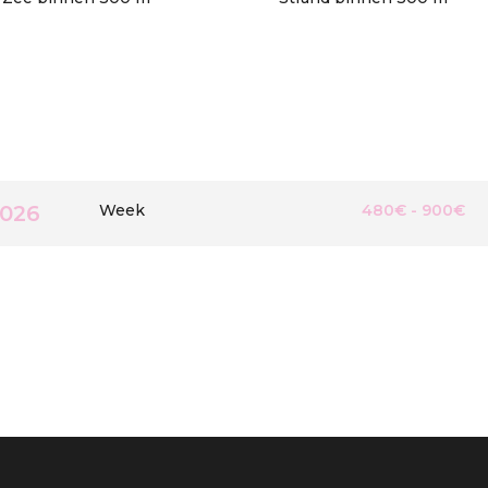
2026
Week
480€ - 900€