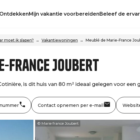
Ontdekken
Mijn vakantie voorbereiden
Beleef de ervar
r moet ik slapen?
Vakantiewoningen
Meublé de Marie-France Jou
e-France Joubert
Cotinière, is dit huis van 80 m² ideaal gelegen voor een g
 nummer
Contact opnemen per e-mail
Websit
© Marie france Joubert