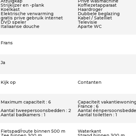
Afzuigkap
Privé wasmachine
Strijkijzer en -plank
Koffiezetapparaat
Koelkast
Haardroger
Elektrische verwarming
Dubbele beglazing
gratis prive gebruik internet
Kabel / Satelliet
DVD speler
Televisie
Italiaanse douche
Aparte WC
Frans
Ja
Kijk op
Contanten
Maximum capaciteit : 6
Capaciteit vakantiewoning
France : 6
Aantal tweepersoonsbedden : 2
Aantal éénpersoonsbedden
Aantal badkamers : 1
Aantal toiletten : 1
Fietspad/route binnen 500 m
Waterkant
Zee binnen 300 m
Strand binnen 300 m