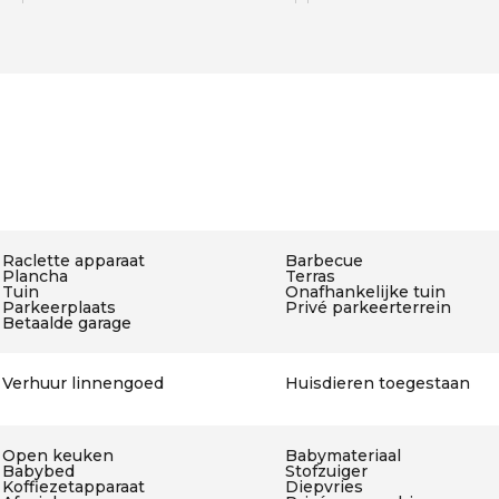
Raclette apparaat
Barbecue
Plancha
Terras
Tuin
Onafhankelijke tuin
Parkeerplaats
Privé parkeerterrein
Betaalde garage
Verhuur linnengoed
Huisdieren toegestaan
Open keuken
Babymateriaal
Babybed
Stofzuiger
Koffiezetapparaat
Diepvries