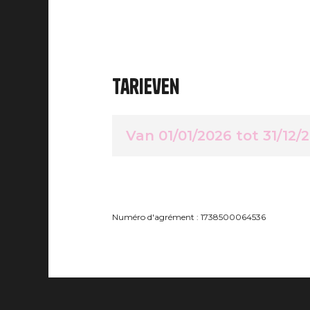
Tarieven
Van 01/01/2026 tot 31/12/
Numéro d'agrément : 1738500064536