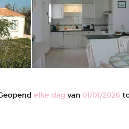
Geopend
elke dag
van
01/01/2026
t