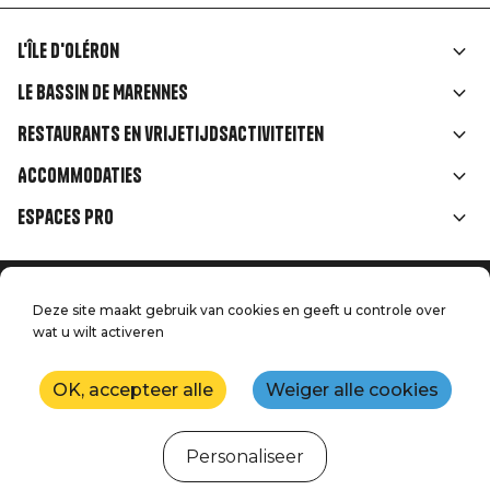
L'île d'Oléron
Liens
Le Bassin de Marennes
rubriques
Restaurants en vrijetijdsactiviteiten
Accommodaties
Espaces Pro
Home
Menu
Deze site maakt gebruik van cookies en geeft u controle over
Juridische informatie
Druk op
wat u wilt activeren
Pied
Handtoerisme
Onze kwaliteitsbeloften
Neem contact met ons op
de
OK, accepteer alle
Weiger alle cookies
Kaart
Productie: StudioJuillet
page
Personaliseer