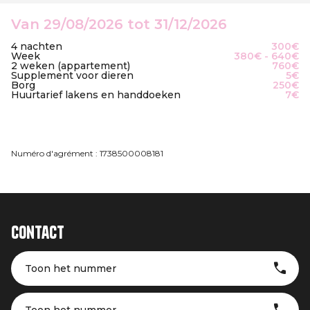
Van 29/08/2026 tot 31/12/2026
4 nachten
300€
Week
380€ - 640€
2 weken (appartement)
760€
Supplement voor dieren
5€
Borg
250€
Huurtarief lakens en handdoeken
7€
Numéro d'agrément : 1738500008181
Contact
Toon het nummer