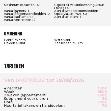
Maximum capaciteit : 4
Capaciteit vakantiewoning Atout
France : 4
Aantal kamers : 1
Aantal tweepersoonsbedden : 1
Aantal éénpersoonsbedden : 2
Oppervlakte (m2) : 50
Aantal badkamers : 1
Aantal toiletten : 1
Aantal vertrekken : 2
Omgeving
Centrum dorp
Waterkant
Op een eiland
Zee binnen 300 m
Tarieven
Van 04/07/2026 tot 28/08/2026
4 nachten
300€
Week
650€
2 weken (appartement)
760€
Supplement voor dieren
5€
Borg
250€
Huurtarief lakens en handdoeken
7€