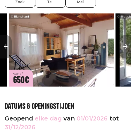
Zoek
Tel.
Mail
© Blanchard
© Blanch
vanaf
650€
Datums & openingstijden
Geopend
elke dag
van
01/01/2026
tot
31/12/2026