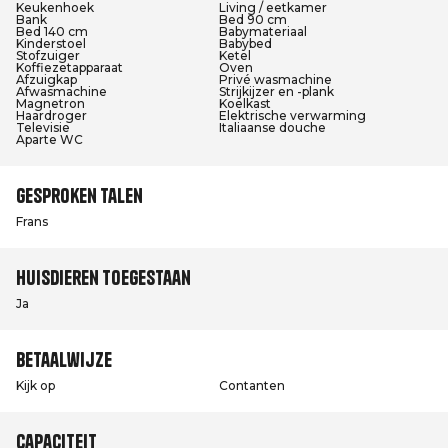
Keukenhoek
Living / eetkamer
Bank
Bed 90 cm
Bed 140 cm
Babymateriaal
Kinderstoel
Babybed
Stofzuiger
Ketel
Koffiezetapparaat
Oven
Afzuigkap
Privé wasmachine
Afwasmachine
Strijkijzer en -plank
Magnetron
Koelkast
Haardroger
Elektrische verwarming
Televisie
Italiaanse douche
Aparte WC
Gesproken talen
Frans
Huisdieren toegestaan
Ja
Betaalwijze
Kijk op
Contanten
Capaciteit