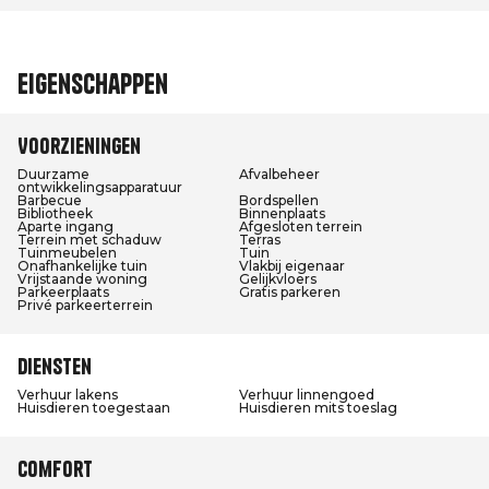
Eigenschappen
Voorzieningen
Duurzame
Afvalbeheer
ontwikkelingsapparatuur
Barbecue
Bordspellen
Bibliotheek
Binnenplaats
Aparte ingang
Afgesloten terrein
Terrein met schaduw
Terras
Tuinmeubelen
Tuin
Onafhankelijke tuin
Vlakbij eigenaar
Vrijstaande woning
Gelijkvloers
Parkeerplaats
Gratis parkeren
Privé parkeerterrein
Diensten
Verhuur lakens
Verhuur linnengoed
Huisdieren toegestaan
Huisdieren mits toeslag
Comfort