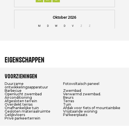
Eigenschappen
Voorzieningen
Duurzame
Fotovoltaïsch paneel
ontwikkelingsapparatuur
Barbecue
Zwembad
Openlucht zwembad
Verwarmd zwembad.
Airconditioning
Beurs
Afgesloten terrein
Terras
Overdekt terras
Tuin
Onafhankelijke tuin
Afdak voor fiets of mountainbike
Gesloten materiaalruimte
Vrijstaande woning
Gelijkvloers
Parkeerplaats
Privé parkeerterrein