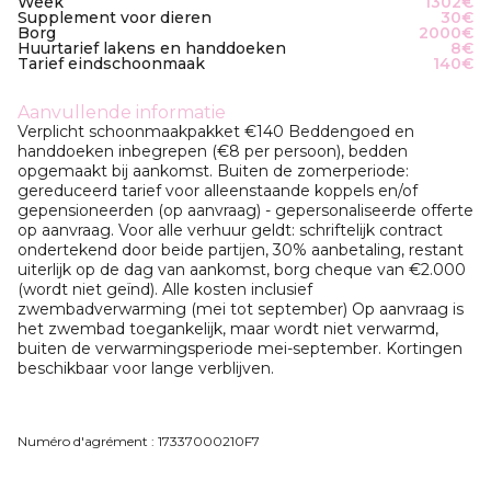
Week
1302€
Supplement voor dieren
30€
Borg
2000€
Huurtarief lakens en handdoeken
8€
Tarief eindschoonmaak
140€
Aanvullende informatie
Verplicht schoonmaakpakket €140 Beddengoed en
handdoeken inbegrepen (€8 per persoon), bedden
opgemaakt bij aankomst. Buiten de zomerperiode:
gereduceerd tarief voor alleenstaande koppels en/of
gepensioneerden (op aanvraag) - gepersonaliseerde offerte
op aanvraag. Voor alle verhuur geldt: schriftelijk contract
ondertekend door beide partijen, 30% aanbetaling, restant
uiterlijk op de dag van aankomst, borg cheque van €2.000
(wordt niet geïnd). Alle kosten inclusief
zwembadverwarming (mei tot september) Op aanvraag is
het zwembad toegankelijk, maar wordt niet verwarmd,
buiten de verwarmingsperiode mei-september. Kortingen
beschikbaar voor lange verblijven.
Numéro d'agrément : 17337000210F7