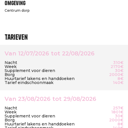
Omgeving
Centrum dorp
Tarieven
Van 12/07/2026 tot 22/08/2026
Nacht
310€
Week
2170€
Supplement voor dieren
30€
Borg
2000€
Huurtarief lakens en handdoeken
8€
Tarief eindschoonmaak
140€
Van 23/08/2026 tot 29/08/2026
Nacht
257€
Week
1801€
Supplement voor dieren
30€
Borg
2000€
Huurtarief lakens en handdoeken
8€