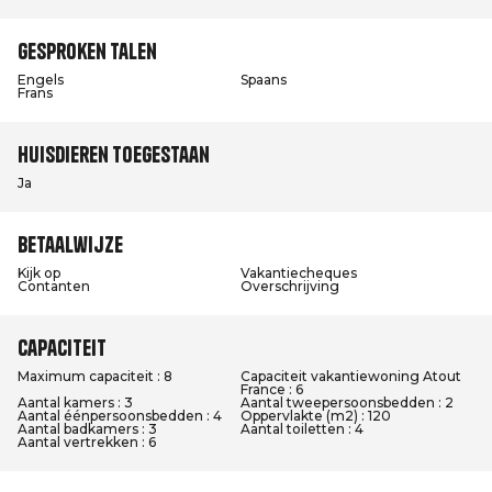
Gesproken talen
Engels
Spaans
Frans
Huisdieren toegestaan
Ja
Betaalwijze
Kijk op
Vakantiecheques
Contanten
Overschrijving
Capaciteit
Maximum capaciteit : 8
Capaciteit vakantiewoning Atout
France : 6
Aantal kamers : 3
Aantal tweepersoonsbedden : 2
Aantal éénpersoonsbedden : 4
Oppervlakte (m2) : 120
Aantal badkamers : 3
Aantal toiletten : 4
Aantal vertrekken : 6