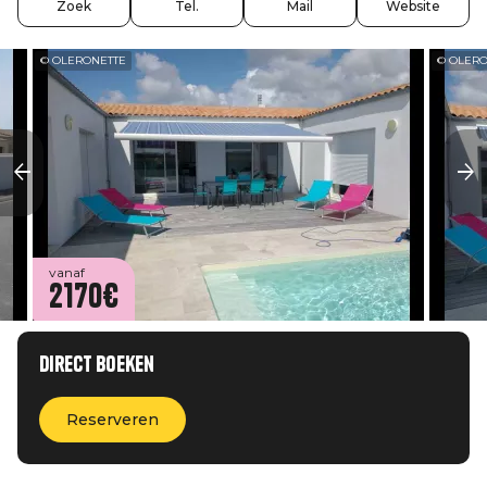
Zoek
Tel.
Mail
Website
© OLERONETTE
© OLER
vanaf
2170€
Direct boeken
Reserveren