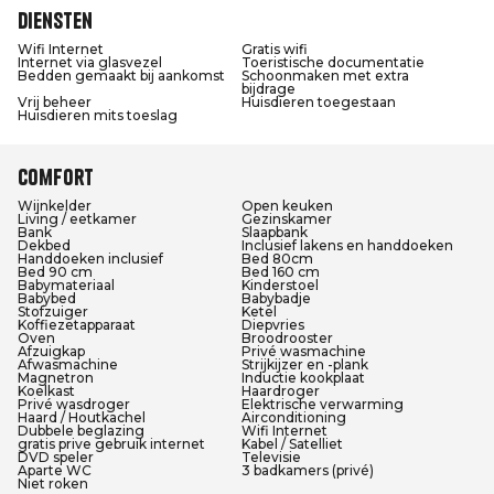
Diensten
Wifi Internet
Gratis wifi
Internet via glasvezel
Toeristische documentatie
Bedden gemaakt bij aankomst
Schoonmaken met extra
bijdrage
Vrij beheer
Huisdieren toegestaan
Huisdieren mits toeslag
Comfort
Wijnkelder
Open keuken
Living / eetkamer
Gezinskamer
Bank
Slaapbank
Dekbed
Inclusief lakens en handdoeken
Handdoeken inclusief
Bed 80cm
Bed 90 cm
Bed 160 cm
Babymateriaal
Kinderstoel
Babybed
Babybadje
Stofzuiger
Ketel
Koffiezetapparaat
Diepvries
Oven
Broodrooster
Afzuigkap
Privé wasmachine
Afwasmachine
Strijkijzer en -plank
Magnetron
Inductie kookplaat
Koelkast
Haardroger
Privé wasdroger
Elektrische verwarming
Haard / Houtkachel
Airconditioning
Dubbele beglazing
Wifi Internet
gratis prive gebruik internet
Kabel / Satelliet
DVD speler
Televisie
Aparte WC
3 badkamers (privé)
Niet roken