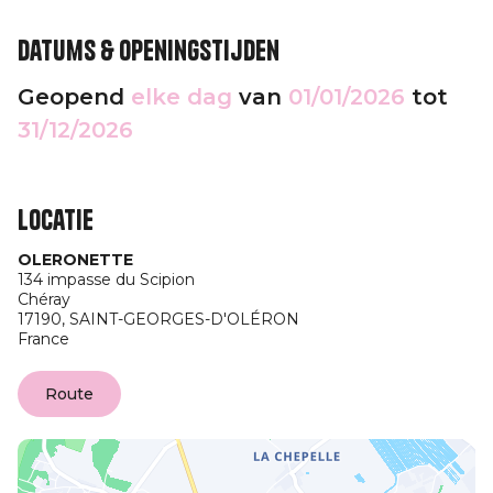
Datums & openingstijden
Geopend
elke dag
van
01/01/2026
tot
31/12/2026
Locatie
OLERONETTE
134 impasse du Scipion
Chéray
17190,
SAINT-GEORGES-D'OLÉRON
France
Route