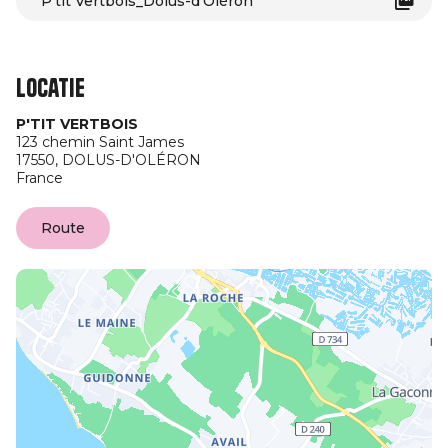
P'tit Vertbois_Dolus-d'Oléron
Locatie
P'TIT VERTBOIS
123 chemin Saint James
17550,
DOLUS-D'OLÉRON
France
Route