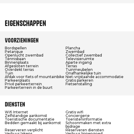
Eigenschappen
Voorzieningen
Bordspellen
Plancha
Petanque
Zwembad
Openlucht zwembad
Collectief zwembad
Tennisbaan
Televisieruimte
Binnenplaats
Aparte ingang
Afgesloten terrein
Terras
Overdekt terras
Tuinmeubelen
Tuin
Onafhankelijke tuin
Afdak voor fiets of mountainbike
Niet-vrijstaande accommodatie
Parkeerplaats
Gratis parkeren
Privé parkeerterrein
Fietsenstalling
Parkeerterrein in de buurt
Diensten
Wifi Internet
Gratis wifi
Zelfstandige aankomst
Conciergerie
Toeristische documentatie
Toeristeninformatie
Bedden gemaakt bij aankomst
Schoonmaken met extra
bijdrage
Reserveren verplicht
Reserveren diensten
Verhuur lakens
Verhuur linnengoed