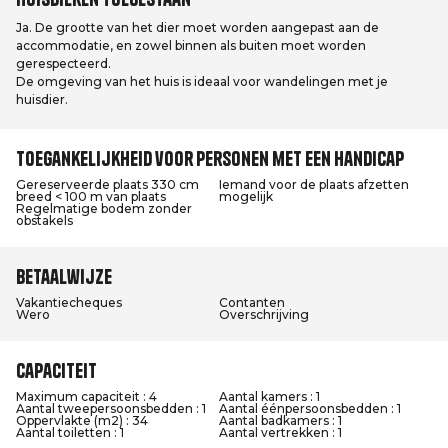
Ja. De grootte van het dier moet worden aangepast aan de
accommodatie, en zowel binnen als buiten moet worden
gerespecteerd.
De omgeving van het huis is ideaal voor wandelingen met je
huisdier.
Toegankelijkheid voor personen met een handicap
Gereserveerde plaats 330 cm
Iemand voor de plaats afzetten
breed < 100 m van plaats
mogelijk
Regelmatige bodem zonder
obstakels
Betaalwijze
Vakantiecheques
Contanten
Wero
Overschrijving
Capaciteit
Maximum capaciteit : 4
Aantal kamers : 1
Aantal tweepersoonsbedden : 1
Aantal éénpersoonsbedden : 1
Oppervlakte (m2) : 34
Aantal badkamers : 1
Aantal toiletten : 1
Aantal vertrekken : 1