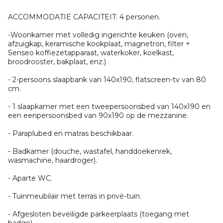
ACCOMMODATIE CAPACITEIT: 4 personen.
-Woonkamer met volledig ingerichte keuken (oven,
afzuigkap, keramische kookplaat, magnetron, filter +
Senseo koffiezetapparaat, waterkoker, koelkast,
broodrooster, bakplaat, enz.)
- 2-persoons slaapbank van 140x190, flatscreen-tv van 80
cm.
- 1 slaapkamer met een tweepersoonsbed van 140x190 en
een eenpersoonsbed van 90x190 op de mezzanine.
- Paraplubed en matras beschikbaar.
- Badkamer (douche, wastafel, handdoekenrek,
wasmachine, haardroger).
- Aparte WC.
- Tuinmeubilair met terras in privé-tuin.
- Afgesloten beveiligde parkeerplaats (toegang met