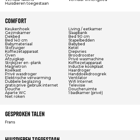
Huisdieren toegestaan
Comfort
Keukenhoek
Living / eetkamer
Gezinskamer
Slaapbank
Dekbed
Bed 90 cm
Bed 140 cm
Stapelbedden
Babymateriaal
Babybed
Stofzuiger
Ketel
Koffiezetapparaat
Diepvries
Oven
Broodrooster
Afzuigkap
Privé wasmachine
Strijkijzer en -plank
Koffiezetapparaat
Magnetron
Inductie kookplaat
Koelkast
Haardroger
Privé wasdroger
Handdoekdroogrek
Elektrische verwarming
Ventilator
Dubbele beglazing
Wifi Internet
gratis prive gebruik internet
Televisie
Douche
Doucheruimte
Aparte WC
1 badkamer (privé)
Niet roken
Gesproken talen
Frans
Huisdieren toegestaan