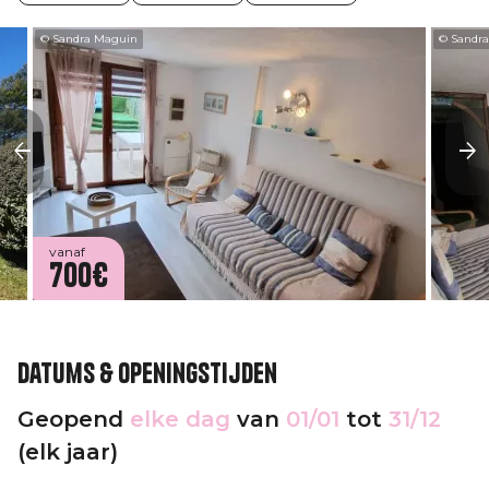
© Sandra Maguin
© Sandr
vanaf
700€
Datums & openingstijden
Geopend
elke dag
van
01/01
tot
31/12
(elk jaar)