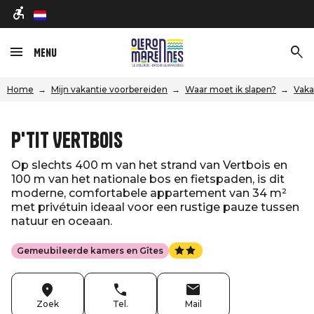
nl
Menu
Home
Mijn vakantie voorbereiden
Waar moet ik slapen?
Vaka
P'tit Vertbois
Op slechts 400 m van het strand van Vertbois en
100 m van het nationale bos en fietspaden, is dit
moderne, comfortabele appartement van 34 m²
met privétuin ideaal voor een rustige pauze tussen
natuur en oceaan.
Gemeubileerde kamers en Gîtes
Zoek
Tel.
Mail