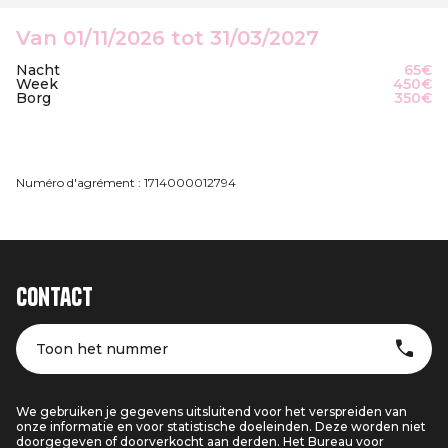
Van 01/11/2026 tot 31/03/2027
Nacht
65€
Week
450€
Borg
350€
Numéro d'agrément : 1714000012794
Contact
Toon het nummer
We gebruiken je gegevens uitsluitend voor het verspreiden van
onze informatie en voor statistische doeleinden. Deze worden niet
doorgegeven of doorverkocht aan derden. Het Bureau voor