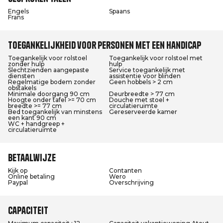
Engels
Spaans
Frans
Toegankelijkheid voor personen met een handicap
Toegankelijk voor rolstoel
Toegankelijk voor rolstoel met
zonder hulp
hulp
Slechtzienden aangepaste
Service toegankelijk met
diensten
assistentie voor blinden
Regelmatige bodem zonder
Geen hobbels > 2 cm
obstakels
Minimale doorgang 90 cm
Deurbreedte > 77 cm
Hoogte onder tafel >= 70 cm
Douche met stoel +
breedte >= 77 cm
circulatieruimte
Bed toegankelijk van minstens
Gereserveerde kamer
een kant 90 cm
WC + handgreep +
circulatieruimte
Betaalwijze
Kijk op
Contanten
Online betaling
Wero
Paypal
Overschrijving
Capaciteit