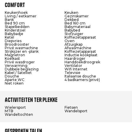
Comfort
Keukenhoek
Keuken
Living / eetkamer
Gezinskamer
Bank
Dekbed
Bed 90 cm
Bed 160 cm
Stapelbedden
Babymateriaal
Kinderstoel
Babybed
Babybadje
Stofzuiger
Ketel
Koffiezetapparaat
Diepvries
Oven
Broodrooster
Afzuigkap
Privé wasmachine
Afwasmachine
Strijkijzer en -plank
Koffiezetapparaat
Magnetron
Inductie kookplaat
Koelkast
Haardroger
Privé wasdroger
Handdoekdroogrek
Verwarming
Ventilator
Dubbele beglazing
Wifi Internet
Kabel / Satelliet
Televisie
Douche
Italiaanse douche
Aparte WC
4 badkamers (privé)
Niet roken
Activiteiten ter plekke
Wielersport
Fietsen
MTB
Wandelsport
Wandeltochten
Gesproken talen