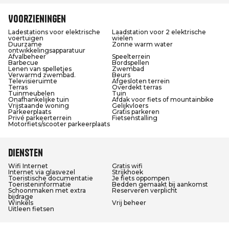
Voorzieningen
Ladestations voor elektrische
Laadstation voor 2 elektrische
voertuigen
wielen
Duurzame
Zonne warm water
ontwikkelingsapparatuur
Afvalbeheer
Speelterrein
Barbecue
Bordspellen
Lenen van spelletjes
Zwembad
Verwarmd zwembad.
Beurs
Televisieruimte
Afgesloten terrein
Terras
Overdekt terras
Tuinmeubelen
Tuin
Onafhankelijke tuin
Afdak voor fiets of mountainbike
Vrijstaande woning
Gelijkvloers
Parkeerplaats
Gratis parkeren
Privé parkeerterrein
Fietsenstalling
Motorfiets/scooter parkeerplaats
Diensten
Wifi Internet
Gratis wifi
Internet via glasvezel
Strijkhoek
Toeristische documentatie
Je fiets oppompen
Toeristeninformatie
Bedden gemaakt bij aankomst
Schoonmaken met extra
Reserveren verplicht
bijdrage
Winkels
Vrij beheer
Uitleen fietsen