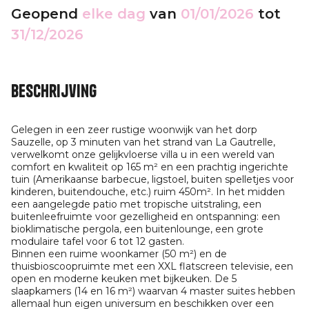
Geopend
elke dag
van
01/01/2026
tot
31/12/2026
Beschrijving
Gelegen in een zeer rustige woonwijk van het dorp
Sauzelle, op 3 minuten van het strand van La Gautrelle,
verwelkomt onze gelijkvloerse villa u in een wereld van
comfort en kwaliteit op 165 m² en een prachtig ingerichte
tuin (Amerikaanse barbecue, ligstoel, buiten spelletjes voor
kinderen, buitendouche, etc.) ruim 450m². In het midden
een aangelegde patio met tropische uitstraling, een
buitenleefruimte voor gezelligheid en ontspanning: een
bioklimatische pergola, een buitenlounge, een grote
modulaire tafel voor 6 tot 12 gasten.
Binnen een ruime woonkamer (50 m²) en de
thuisbioscoopruimte met een XXL flatscreen televisie, een
open en moderne keuken met bijkeuken. De 5
slaapkamers (14 en 16 m²) waarvan 4 master suites hebben
allemaal hun eigen universum en beschikken over een