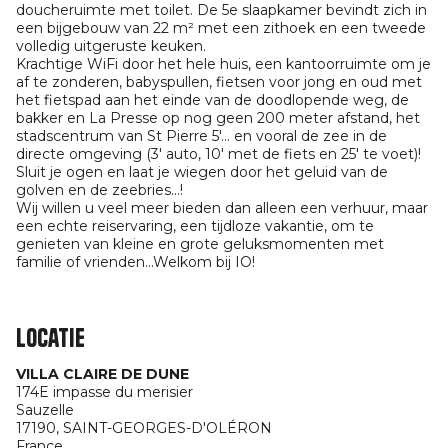
doucheruimte met toilet. De 5e slaapkamer bevindt zich in
een bijgebouw van 22 m² met een zithoek en een tweede
volledig uitgeruste keuken.
Krachtige WiFi door het hele huis, een kantoorruimte om je
af te zonderen, babyspullen, fietsen voor jong en oud met
het fietspad aan het einde van de doodlopende weg, de
bakker en La Presse op nog geen 200 meter afstand, het
stadscentrum van St Pierre 5'... en vooral de zee in de
directe omgeving (3' auto, 10' met de fiets en 25' te voet)!
Sluit je ogen en laat je wiegen door het geluid van de
golven en de zeebries...!
Wij willen u veel meer bieden dan alleen een verhuur, maar
een echte reiservaring, een tijdloze vakantie, om te
genieten van kleine en grote geluksmomenten met
familie of vrienden...Welkom bij IO!
Locatie
VILLA CLAIRE DE DUNE
174E impasse du merisier
Sauzelle
17190,
SAINT-GEORGES-D'OLÉRON
France