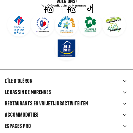
Volg ons!
Île d'Oléron
Bassin de Marennes
L'île d'Oléron
Liens
Le Bassin de Marennes
rubriques
Restaurants en vrijetijdsactiviteiten
Accommodaties
Espaces Pro