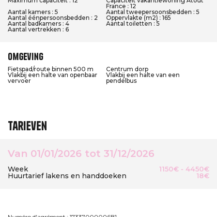
Maximum capaciteit : 12
Capaciteit vakantiewoning Atout
France : 12
Aantal kamers : 5
Aantal tweepersoonsbedden : 5
Aantal éénpersoonsbedden : 2
Oppervlakte (m2) : 165
Aantal badkamers : 4
Aantal toiletten : 5
Aantal vertrekken : 6
Omgeving
Fietspad/route binnen 500 m
Centrum dorp
Vlakbij een halte van openbaar
Vlakbij een halte van een
vervoer
pendelbus
Tarieven
Van 01/01/2026 tot 31/12/2026
Week
1150€ - 4450€
Huurtarief lakens en handdoeken
18€
Numéro d'agrément : 17337000006B1