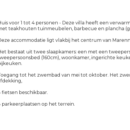
uis voor 1 tot 4 personen - Deze villa heeft een verwar
met teakhouten tuinmeubelen, barbecue en plancha (ga
eze accommodatie ligt vlakbij het centrum van Marenne
Het bestaat uit twee slaapkamers: een met een tweepe
tweepersoonsbed (160cm), woonkamer, ingerichte keuken
ijkeuken.
oegang tot het zwembad van mei tot oktober. Het zwem
fdekking,
 fietsen beschikbaar.
 parkeerplaatsen op het terrein.