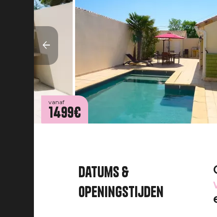
vanaf
1499€
Datums &
openingstijden