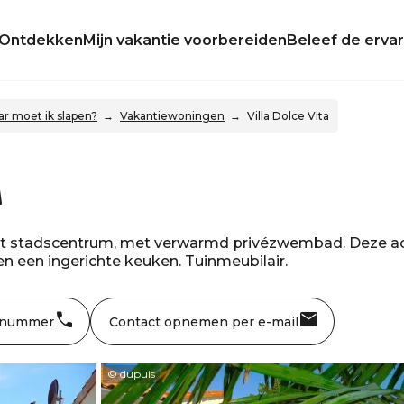
Ontdekken
Mijn vakantie voorbereiden
Beleef de ervar
r moet ik slapen?
Vakantiewoningen
Villa Dolce Vita
a
j het stadscentrum, met verwarmd privézwembad. Deze 
 een ingerichte keuken. Tuinmeubilair.
 nummer
Contact opnemen per e-mail
© dupuis