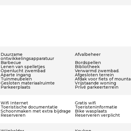
Duurzame
Afvalbeheer
ontwikkelingsapparatuur
Barbecue
Bordspellen
Lenen van spelletjes
Bibliotheek
Openlucht zwembad
Verwarmd zwembad.
Aparte ingang
Afgesloten terrein
Tuinmeubelen
Afdak voor fiets of mount
Gesloten materiaalruimte
Vrijstaande woning
Parkeerplaats
Privé parkeerterrein
Wifi Internet
Gratis wifi
Toeristische documentatie
Toeristeninformatie
Schoonmaken met extra bijdrage
Bike wasplaats
Reserveren
Reserveren verplicht