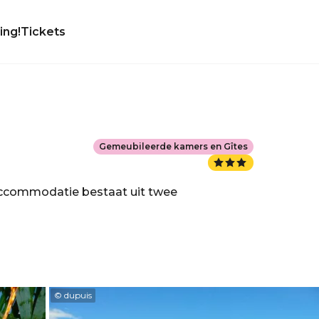
ing!
Tickets
Gemeubileerde kamers en Gîtes
accommodatie bestaat uit twee
© dupuis