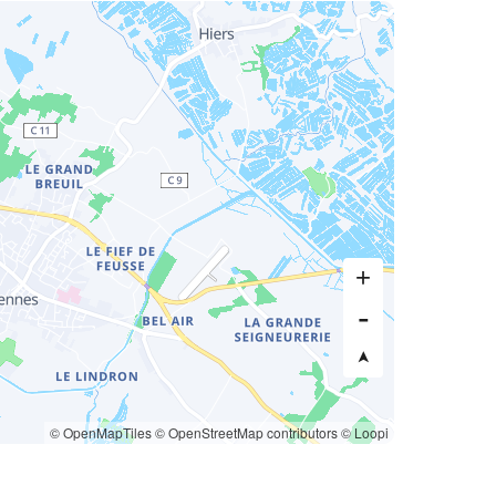
© OpenMapTiles
© OpenStreetMap contributors
© Loopi