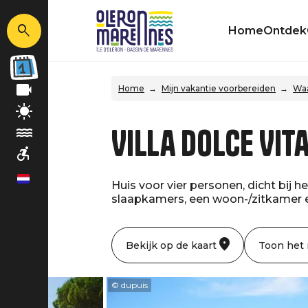
Home
Ontdek
Home
Mijn vakantie voorbereiden
Waa
Villa Dolce Vit
nl
Huis voor vier personen, dicht bi
slaapkamers, een woon-/zitkamer en
Bekijk op de kaart
Toon het
© dupuis