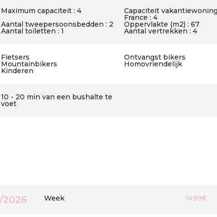
Maximum capaciteit : 4
Capaciteit vakantiewoning
France : 4
Aantal tweepersoonsbedden : 2
Oppervlakte (m2) : 67
Aantal toiletten : 1
Aantal vertrekken : 4
Fietsers
Ontvangst bikers
Mountainbikers
Homovriendelijk
Kinderen
10 - 20 min van een bushalte te
voet
8/2026
Week
1499€