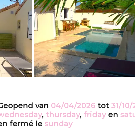
Geopend van
04/04/2026
tot
31/10/
wednesday
,
thursday
,
friday
en
sat
en fermé le
sunday