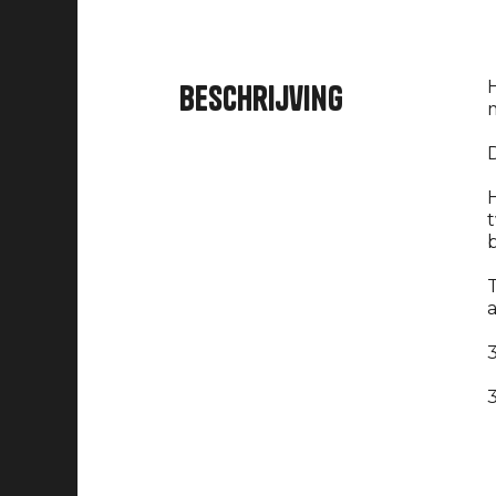
H
Beschrijving
D
b
T
a
3
3