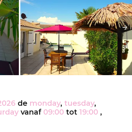
2026
de
monday
,
tuesday
,
urday
vanaf
09:00
tot
19:00
,