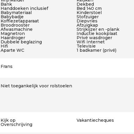
Wijnkelder
Keuken
Bank
Dekbed
Handdoeken inclusief
Bed 140 cm
Babymateriaal
Kinderstoel
Babybadje
Stofzuiger
Koffiezetapparaat
Diepvries
Broodrooster
Afzuigkap
Afwasmachine
Strijkijzer en -plank
Magnetron
Inductie kookplaat
Haardroger
Privé wasdroger
Dubbele beglazing
Wifi Internet
Hifi
Televisie
Aparte WC
1 badkamer (privé)
Frans
Niet toegankelijk voor rolstoelen
Kijk op
Vakantiecheques
Overschrijving