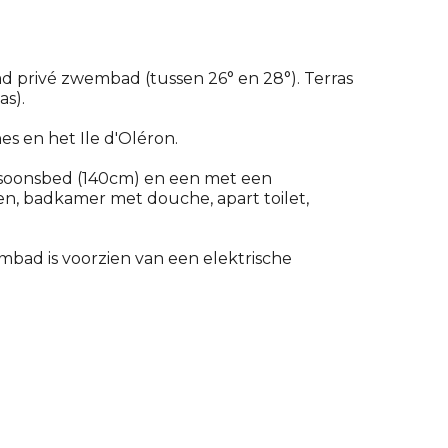
md privé zwembad (tussen 26° en 28°). Terras
s).
s en het Ile d'Oléron.
rsoonsbed (140cm) en een met een
, badkamer met douche, apart toilet,
bad is voorzien van een elektrische