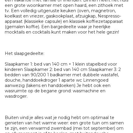
een vakantie met familie of vrienden. Binnen heeft het huis
een grote woonkamer met open haard, een zithoek met
tv. Een volledig uitgeruste keuken (oven, magnetron,
koelkast en vriezer, gaskookplaat, afzuigkap, Nespresso-
apparaat (klassieke capsule) en klassiek koffiezetapparaat
(gemalen koffie). Een bargedeelte waar je heerlijke
mocktails en cocktails kunt maken voor het hele gezin!
Het slaapgedeelte:
Slaapkamer 1: bed van 140 cm + 1 klein stapelbed voor
kinderen Slaapkamer 2: bed van 140 cm Slaapkamer 3: 2
bedden van 90/200 1 badkamer met dubbele wastafel,
douche, handdoekdroger 1 aparte wc Linnengoed
aanwezig (lakens en handdoeken) Je hebt ook een
wasruimte op de begane grond: wasmachine en
wasdroger.
Buiten vind je alles wat je nodig hebt om optimaal te
genieten van het warme weer: een grote tuin om samen
te zijn, een verwarmd zwembad (mei tot september) om