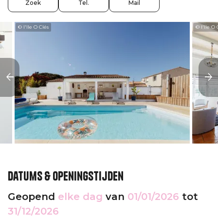
Zoek
Tel.
Mail
© l'Ile O Clés
© l'Ile O 
Datums & openingstijden
Geopend
elke dag
van
01/01/2026
tot
31/12/2026