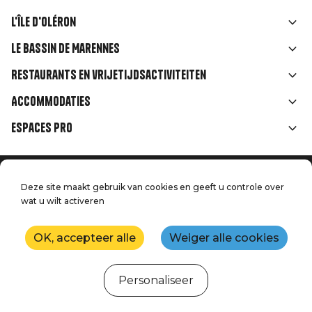
L'île d'Oléron
Liens
Le Bassin de Marennes
rubriques
Restaurants en vrijetijdsactiviteiten
Accommodaties
Espaces Pro
Home
Menu
Deze site maakt gebruik van cookies en geeft u controle over
Juridische informatie
Druk op
wat u wilt activeren
Pied
Handtoerisme
Onze kwaliteitsbeloften
Neem contact met ons op
de
OK, accepteer alle
Weiger alle cookies
Kaart
Productie: StudioJuillet
page
Personaliseer
Webcams
Weer
Getijden
Agenda