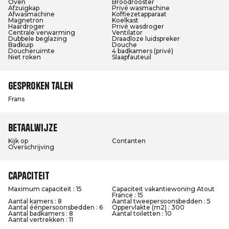
Oven
Broodrooster
Afzuigkap
Privé wasmachine
Afwasmachine
Koffiezetapparaat
Magnetron
Koelkast
Haardroger
Privé wasdroger
Centrale verwarming
Ventilator
Dubbele beglazing
Draadloze luidspreker
Badkuip
Douche
Doucheruimte
4 badkamers (privé)
Niet roken
Slaapfauteuil
Gesproken talen
Frans
Betaalwijze
Kijk op
Contanten
Overschrijving
Capaciteit
Maximum capaciteit : 15
Capaciteit vakantiewoning Atout
France : 15
Aantal kamers : 8
Aantal tweepersoonsbedden : 5
Aantal éénpersoonsbedden : 6
Oppervlakte (m2) : 300
Aantal badkamers : 8
Aantal toiletten : 10
Aantal vertrekken : 11