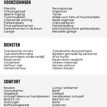
Voorzieningen
Plancha
Recreatiezaal
Ontvangstzaal
Visponton
Aparte ingang
Terras
Tuinmeubelen
Afdak voor fiets of mountainbike
Vrijstaande woning
Naast eigenaar
Parkeerplaats
Gratis parkeren
Privé parkeerterrein
Fietsenstalling
Parkeerterrein in de buurt
Motorfiets/scooter parkeerplaats
Garage
Betaalde garage
Diensten
Toeristische circuits
Toeristische documentatie
Toeristeninformatie
Bedden gemaakt bij aankomst
Schoonmaken einde verblijf
Af te huren
Reserveren
Reserveren verplicht
Vrij beheer
Uitleen materiaal
Verhuur zaal
Servies verhuur
Fietsenverhuur
Uitleen fietsen
Comfort
Keuken
Living / eetkamer
Gezinskamer
Bank
Slaapbank
Dekbed
Inclusief lakens en handdoeken
Handdoeken inclusief
Bed 90 cm
Bed 140 cm
Stofzuiger
Ketel
Koffiezetapparaat
Diepvries