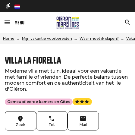
nl
Menu
Home
Mijn vakantie voorbereiden
Waar moet ik slapen?
Vaka
Villa La Fiorella
Moderne villa met tuin, ideaal voor een vakantie
met familie of vrienden. De perfecte balans tussen
modern comfort en de authenticiteit van het Ile
d'Oléron.
Gemeubileerde kamers en Gîtes
Zoek
Tel.
Mail