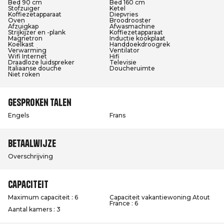
Bed 90 cm
Bed 160 cm
Stofzuiger
Ketel
Koffiezetapparaat
Diepvries
Oven
Broodrooster
Afzuigkap
Afwasmachine
Strijkijzer en -plank
Koffiezetapparaat
Magnetron
Inductie kookplaat
Koelkast
Handdoekdroogrek
Verwarming
Ventilator
Wifi Internet
Hifi
Draadloze luidspreker
Televisie
Italiaanse douche
Doucheruimte
Niet roken
Gesproken talen
Engels
Frans
Betaalwijze
Overschrijving
Capaciteit
Maximum capaciteit : 6
Capaciteit vakantiewoning Atout
France : 6
Aantal kamers : 3