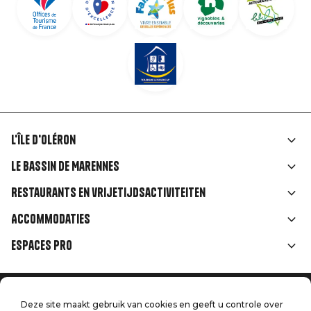
L'île d'Oléron
Liens
Le Bassin de Marennes
rubriques
Restaurants en vrijetijdsactiviteiten
Accommodaties
Espaces Pro
Home
Menu
Deze site maakt gebruik van cookies en geeft u controle over
Juridische informatie