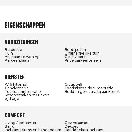
Eigenschappen
Voorzieningen
Barbecue
Bordspellen
Tuin
Onafhankelijke tuin
Vrijstaande woning
Gelijkvloers
Parkeerplaats
Privé parkeerterrein
Diensten
Wifi Internet
Gratis wifi
Conciergerie
Toeristische documentatie
Toeristeninformatie
Bedden gemaakt bij aankomst
Schoonmaken met extra
bijdrage
Comfort
Living / eetkamer
Gezinskamer
Bank
Dekbed
Inclusief lakens en handdoeken
Handdoeken inclusief