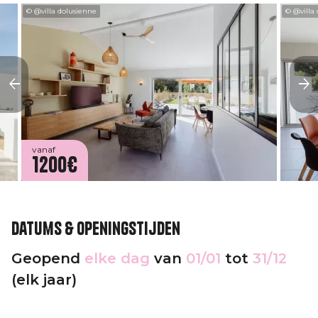
© @villa dolusienne
© @villa
vanaf
1200€
Datums & openingstijden
Geopend
elke dag
van
01/01
tot
31/12
(elk jaar)