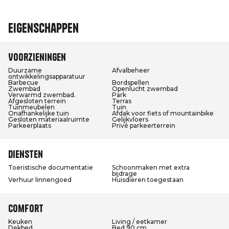
Eigenschappen
Voorzieningen
Duurzame
Afvalbeheer
ontwikkelingsapparatuur
Barbecue
Bordspellen
Zwembad
Openlucht zwembad
Verwarmd zwembad.
Park
Afgesloten terrein
Terras
Tuinmeubelen
Tuin
Onafhankelijke tuin
Afdak voor fiets of mountainbike
Gesloten materiaalruimte
Gelijkvloers
Parkeerplaats
Privé parkeerterrein
Diensten
Toeristische documentatie
Schoonmaken met extra
bijdrage
Verhuur linnengoed
Huisdieren toegestaan
Comfort
Keuken
Living / eetkamer
Dekbed
Bed 90 cm