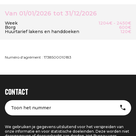
Van 01/01/2026 tot 31/12/2026
Week
1204€ - 2450€
Borg
600€
Huurtarief lakens en handdoeken
120€
Numéro d'agrément : 1738500010183
Contact
Toon het nummer
We gebruiken je gegevens uitsluitend voor het verspreiden van
onze informatie en voor statistische doeleinden. Deze worden niet
doorgegeven of doorverkocht aan derden. Het Bureau voor