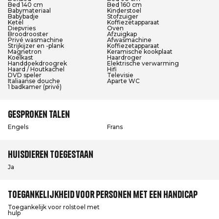
Bed 140 cm
Bed 160 cm
Babymateriaal
Kinderstoel
Babybadje
Stofzuiger
Ketel
Koffiezetapparaat
Diepvries
Oven
Broodrooster
Afzuigkap
Privé wasmachine
Afwasmachine
Strijkijzer en -plank
Koffiezetapparaat
Magnetron
Keramische kookplaat
Koelkast
Haardroger
Handdoekdroogrek
Elektrische verwarming
Haard / Houtkachel
Hifi
DVD speler
Televisie
Italiaanse douche
Aparte WC
1 badkamer (privé)
Gesproken talen
Engels
Frans
Huisdieren toegestaan
Ja
Toegankelijkheid voor personen met een handicap
Toegankelijk voor rolstoel met
hulp