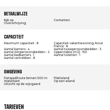
Betaalwijze
Kijk op
Contanten
Overschrijving
Capaciteit
Maximum capaciteit : 8
Capaciteit vakantiewoning Atout
France : 8
Aantal kamers : 4
Aantal tweepersoonsbedden : 3
Aantal éénpersoonsbedden : 2
Oppervlakte (m2) : 150
Aantal badkamers : 1
Aantal toiletten : 1
Aantal vertrekken : 8
Omgeving
Fietspad/route binnen 500 m
Platteland
Waterkant
Op een eiland
Uitzicht op de wijngaard
Tarieven