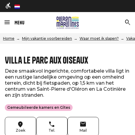
nl
Menu
Home
Mijn vakantie voorbereiden
Waar moet ik slapen?
Vaka
Villa le parc aux oiseaux
Deze smaakvol ingerichte, comfortabele villa ligt in
een rustige landelijke omgeving op een omheind
terrein, dicht bij fietspaden, op 1,5 km van het
centrum van Saint-Pierre d'Oléron en La Cotinière
en zijn stranden.
Gemeubileerde kamers en Gîtes
Zoek
Tel.
Mail