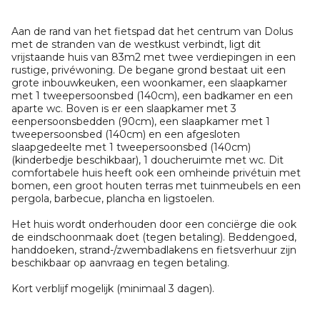
Aan de rand van het fietspad dat het centrum van Dolus
met de stranden van de westkust verbindt, ligt dit
vrijstaande huis van 83m2 met twee verdiepingen in een
rustige, privéwoning. De begane grond bestaat uit een
grote inbouwkeuken, een woonkamer, een slaapkamer
met 1 tweepersoonsbed (140cm), een badkamer en een
aparte wc. Boven is er een slaapkamer met 3
eenpersoonsbedden (90cm), een slaapkamer met 1
tweepersoonsbed (140cm) en een afgesloten
slaapgedeelte met 1 tweepersoonsbed (140cm)
(kinderbedje beschikbaar), 1 doucheruimte met wc. Dit
comfortabele huis heeft ook een omheinde privétuin met
bomen, een groot houten terras met tuinmeubels en een
pergola, barbecue, plancha en ligstoelen.
Het huis wordt onderhouden door een conciërge die ook
de eindschoonmaak doet (tegen betaling). Beddengoed,
handdoeken, strand-/zwembadlakens en fietsverhuur zijn
beschikbaar op aanvraag en tegen betaling.
Kort verblijf mogelijk (minimaal 3 dagen).