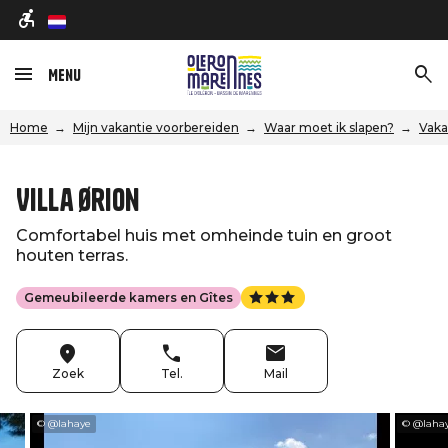
nl
Menu
Home
Mijn vakantie voorbereiden
Waar moet ik slapen?
Vaka
Villa Ørion
Comfortabel huis met omheinde tuin en groot
houten terras.
Gemeubileerde kamers en Gîtes
Zoek
Tel.
Mail
© @lahaye
© @laha