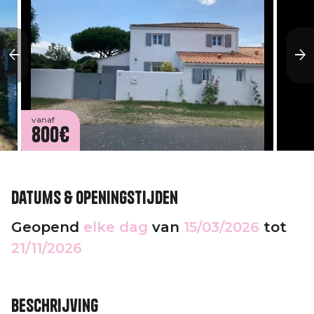
vanaf
800€
Datums & openingstijden
Geopend
elke dag
van
15/03/2026
tot
21/11/2026
Beschrijving