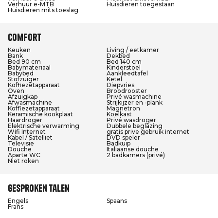
Verhuur e-MTB
Huisdieren toegestaan
Huisdieren mits toeslag
Comfort
Keuken
Living / eetkamer
Bank
Dekbed
Bed 90 cm
Bed 140 cm
Babymateriaal
Kinderstoel
Babybed
Aankleedtafel
Stofzuiger
Ketel
Koffiezetapparaat
Diepvries
Oven
Broodrooster
Afzuigkap
Privé wasmachine
Afwasmachine
Strijkijzer en -plank
Koffiezetapparaat
Magnetron
Keramische kookplaat
Koelkast
Haardroger
Privé wasdroger
Elektrische verwarming
Dubbele beglazing
Wifi Internet
gratis prive gebruik internet
Kabel / Satelliet
DVD speler
Televisie
Badkuip
Douche
Italiaanse douche
Aparte WC
2 badkamers (privé)
Niet roken
Gesproken talen
Engels
Spaans
Frans