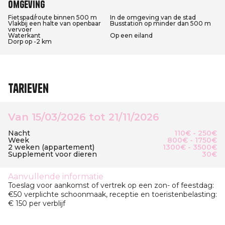
Omgeving
Fietspad/route binnen 500 m
In de omgeving van de stad
Vlakbij een halte van openbaar
Busstation op minder dan 500 m
vervoer
Waterkant
Op een eiland
Dorp op -2 km
Tarieven
Van 15/03/2026 tot 21/11/2026
Nacht
110€ - 250€
Week
800€ - 1750€
2 weken (appartement)
1300€ - 3500€
Supplement voor dieren
30€
Aanvullende informatie
Toeslag voor aankomst of vertrek op een zon- of feestdag:
€50 verplichte schoonmaak, receptie en toeristenbelasting:
€ 150 per verblijf