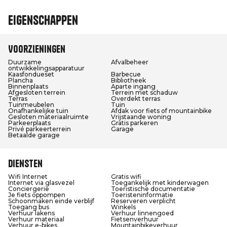
Eigenschappen
Voorzieningen
Duurzame
Afvalbeheer
ontwikkelingsapparatuur
Kaasfondueset
Barbecue
Plancha
Bibliotheek
Binnenplaats
Aparte ingang
Afgesloten terrein
Terrein met schaduw
Terras
Overdekt terras
Tuinmeubelen
Tuin
Onafhankelijke tuin
Afdak voor fiets of mountainbike
Gesloten materiaalruimte
Vrijstaande woning
Parkeerplaats
Gratis parkeren
Privé parkeerterrein
Garage
Betaalde garage
Diensten
Wifi Internet
Gratis wifi
Internet via glasvezel
Toegankelijk met kinderwagen
Conciergerie
Toeristische documentatie
Je fiets oppompen
Toeristeninformatie
Schoonmaken einde verblijf
Reserveren verplicht
Toegang bus
Winkels
Verhuur lakens
Verhuur linnengoed
Verhuur materiaal
Fietsenverhuur
Verhuur e-bikes
Mountainbikeverhuur