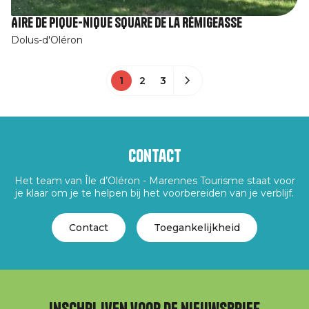
Aire de pique-nique Square de la Rémigeasse
Dolus-d'Oléron
1
2
3
Contact
Het team van Île d’Oléron - Marennes Tourisme staat voor
je klaar om je te helpen bij het voorbereiden van je verblijf.
Contact
Toegankelijkheid
Inschrijven voor de nieuwsbrief