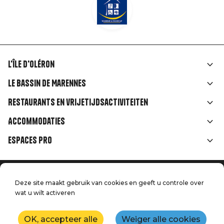
L'île d'Oléron
Liens
Le Bassin de Marennes
rubriques
Restaurants en vrijetijdsactiviteiten
Accommodaties
Espaces Pro
Home
Menu
Deze site maakt gebruik van cookies en geeft u controle over
Juridische informatie
Druk op
wat u wilt activeren
Pied
Handtoerisme
Onze kwaliteitsbeloften
Neem contact met ons op
de
OK, accepteer alle
Weiger alle cookies
Kaart