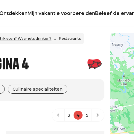
Ontdekken
Mijn vakantie voorbereiden
Beleef de ervar
ik eten? Waar iets drinken?
Restaurants
gina 4
Culinaire specialiteiten
3
4
5