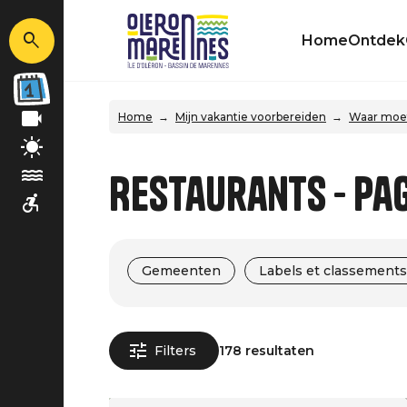
Home
Ontdek
Home
Mijn vakantie voorbereiden
Waar moet 
Restaurants - Pa
Gemeenten
Labels et classements
Filters
178 resultaten