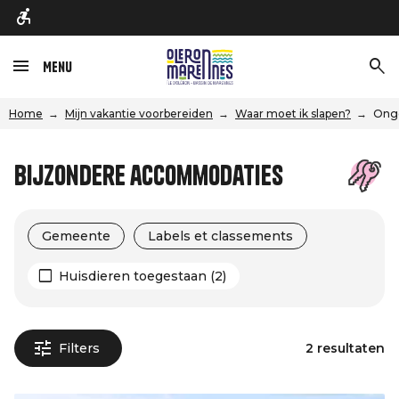
Menu
Home
Mijn vakantie voorbereiden
Waar moet ik slapen?
Ong
Bijzondere accommodaties
Gemeente
Labels et classements
Huisdieren toegestaan (2)
Filters
2 resultaten