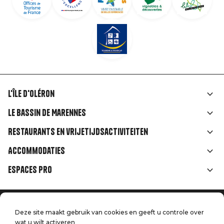
L'île d'Oléron
Liens
Le Bassin de Marennes
rubriques
Restaurants en vrijetijdsactiviteiten
Accommodaties
Espaces Pro
Home
Menu
Deze site maakt gebruik van cookies en geeft u controle over
Juridische informatie
Druk op
wat u wilt activeren