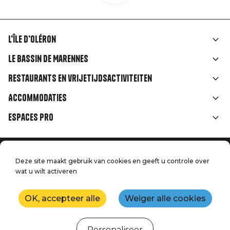
L'île d'Oléron
Liens
Le Bassin de Marennes
rubriques
Restaurants en vrijetijdsactiviteiten
Accommodaties
Espaces Pro
Home
Menu
Deze site maakt gebruik van cookies en geeft u controle over
Juridische informatie
Druk op
wat u wilt activeren
Pied
Handtoerisme
Onze kwaliteitsbeloften
Neem contact met ons op
de
OK, accepteer alle
Weiger alle cookies
Kaart
Productie: StudioJuillet
page
Personaliseer