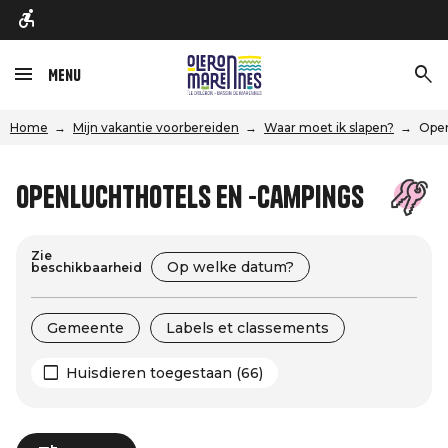
Menu
Home
Mijn vakantie voorbereiden
Waar moet ik slapen?
Open
Openluchthotels en -campings
Zie
Op welke datum?
beschikbaarheid
Gemeente
Labels et classements
Huisdieren toegestaan (66)