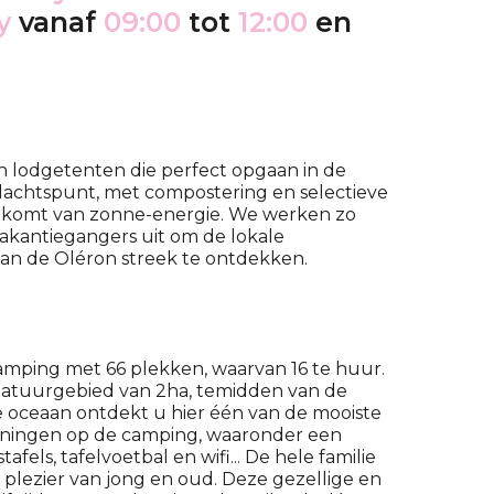
y
vanaf
09:00
tot
12:00
en
en lodgetenten die perfect opgaan in de
ndachtspunt, met compostering en selectieve
en komt van zonne-energie. We werken zo
akantiegangers uit om de lokale
n de Oléron streek te ontdekken.
mping met 66 plekken, waarvan 16 te huur.
atuurgebied van 2ha, temidden van de
e oceaan ontdekt u hier één van de mooiste
ieningen op de camping, waaronder een
fels, tafelvoetbal en wifi... De hele familie
lezier van jong en oud. Deze gezellige en