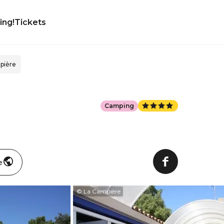
ing!
Tickets
pière
Camping
e
© La Campière