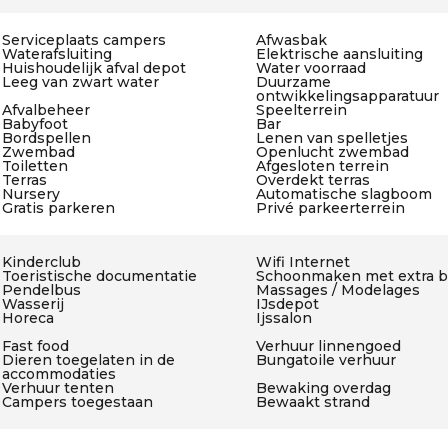
Serviceplaats campers
Afwasbak
Waterafsluiting
Elektrische aansluiting
Huishoudelijk afval depot
Water voorraad
Leeg van zwart water
Duurzame
ontwikkelingsapparatuur
Afvalbeheer
Speelterrein
Babyfoot
Bar
Bordspellen
Lenen van spelletjes
Zwembad
Openlucht zwembad
Toiletten
Afgesloten terrein
Terras
Overdekt terras
Nursery
Automatische slagboom
Gratis parkeren
Privé parkeerterrein
Kinderclub
Wifi Internet
Toeristische documentatie
Schoonmaken met extra bi
Pendelbus
Massages / Modelages
Wasserij
IJsdepot
Horeca
Ijssalon
Fast food
Verhuur linnengoed
Dieren toegelaten in de
Bungatoile verhuur
accommodaties
Verhuur tenten
Bewaking overdag
Campers toegestaan
Bewaakt strand