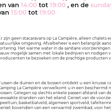
en van
14:00
tot
19:00
, en de
sunda
van
15:00
tot
19:00
r zijn geen stacaravans op La Campière, alleen chalets 
atuurlijke omgeving. Afvalbeheer is een belangrijk aa
ortering. Het warme water in de sanitaire voorziening
auw mogelijk samen met lokale bedrijven en nodigen v
producenten te bezoeken om de prachtige producten va
Tussen de duinen en de bossen ontdekt u een knusse ca
Camping La Campière verwelkomt u in een beschermd n
ossen. Gelegen op slechts enkele passen afstand van d
bewaakte stranden van het eiland. Geniet van de voorz
peeltuin, basketbalveld, algemeen sportveld, tafeltennista
geniet bovendien van een verwarmd zwembad, voor het p