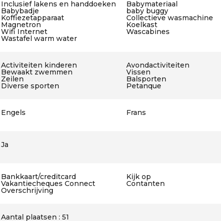
Inclusief lakens en handdoeken
Babymateriaal
Babybadje
baby buggy
Koffiezetapparaat
Collectieve wasmachine
Magnetron
Koelkast
Wifi Internet
Wascabines
Wastafel warm water
Activiteiten kinderen
Avondactiviteiten
Bewaakt zwemmen
Vissen
Zeilen
Balsporten
Diverse sporten
Petanque
Engels
Frans
Ja
Bankkaart/creditcard
Kijk op
Vakantiecheques Connect
Contanten
Overschrijving
Aantal plaatsen : 51