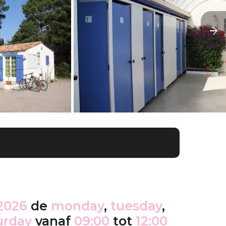
2026
de
monday
,
tuesday
,
urday
vanaf
09:00
tot
12:00