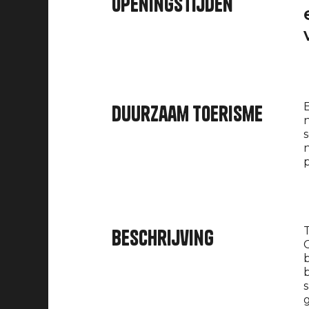
openingstijden
E
Duurzaam toerisme
n
s
n
Beschrijving
b
s