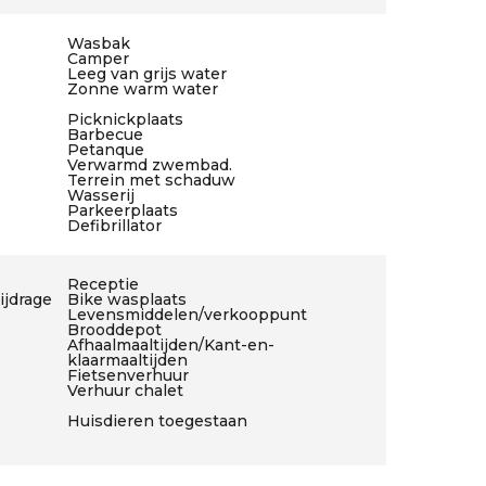
Wasbak
Camper
Leeg van grijs water
Zonne warm water
Picknickplaats
Barbecue
Petanque
Verwarmd zwembad.
Terrein met schaduw
Wasserij
Parkeerplaats
Defibrillator
Receptie
jdrage
Bike wasplaats
Levensmiddelen/verkooppunt
Brooddepot
Afhaalmaaltijden/Kant-en-
klaarmaaltijden
Fietsenverhuur
Verhuur chalet
Huisdieren toegestaan