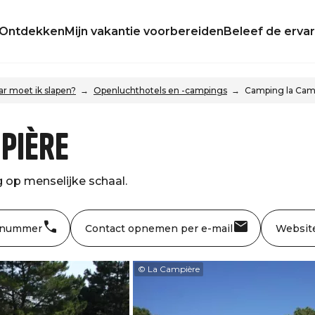
Ontdekken
Mijn vakantie voorbereiden
Beleef de ervar
r moet ik slapen?
Openluchthotels en -campings
Camping la Cam
pière
 op menselijke schaal.
 nummer
Contact opnemen per e-mail
Websit
© La Campière