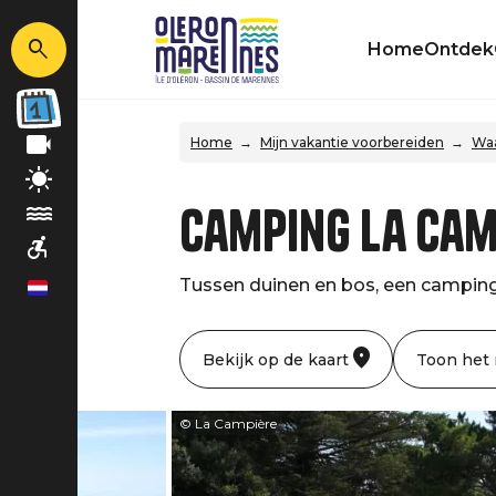
Home
Ontdek
Home
Mijn vakantie voorbereiden
Waa
Camping la Cam
Tussen duinen en bos, een camping
nl
Bekijk op de kaart
Toon het
© La Campière