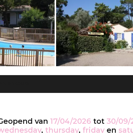
t en cours...
Geopend van
17/04/2026
tot
30/09/
wednesday
,
thursday
,
friday
en
sat