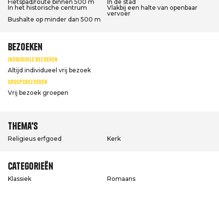
Fietspad/route binnen 500 m
In de stad
In het historische centrum
Vlakbij een halte van openbaar
vervoer
Bushalte op minder dan 500 m
Bezoeken
Individuele bezoeken
Altijd individueel vrij bezoek
Groepsbezoeken
Vrij bezoek groepen
Thema's
Religieus erfgoed
Kerk
Categorieën
Klassiek
Romaans