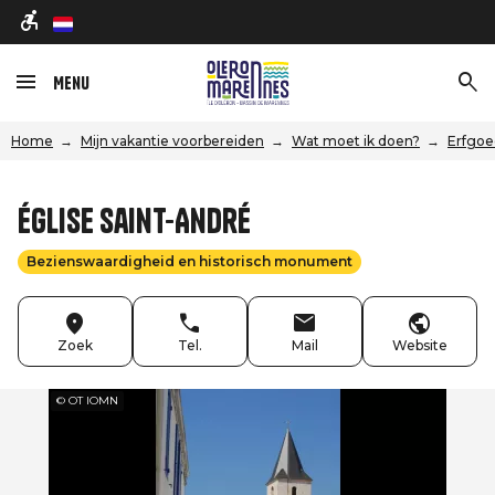
nl
Menu
Home
Mijn vakantie voorbereiden
Wat moet ik doen?
Erfgoe
Église Saint-André
Bezienswaardigheid en historisch monument
Zoek
Tel.
Mail
Website
© OT IOMN