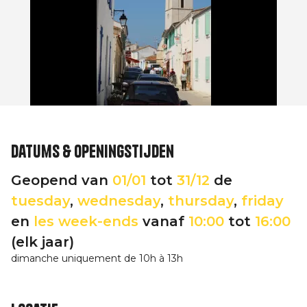
Datums & openingstijden
Geopend van
01/01
tot
31/12
de
tuesday
,
wednesday
,
thursday
,
friday
en
les week-ends
vanaf
10:00
tot
16:00
(elk jaar)
dimanche uniquement de 10h à 13h