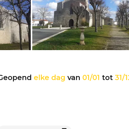
Geopend
elke dag
van
01/01
tot
31/1