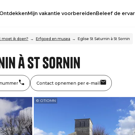
Ontdekken
Mijn vakantie voorbereiden
Beleef de ervar
 moet ik doen?
Erfgoed en musea
Eglise St Saturnin à St Sornin
nin à St Sornin
 nummer
Contact opnemen per e-mail
© OTIOMN