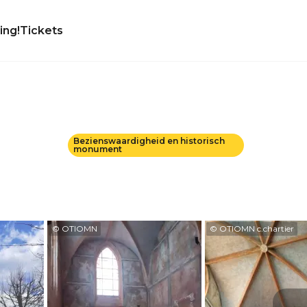
ing!
Tickets
Bezienswaardigheid en historisch
monument
© OTIOMN
© OTIOMN c.chartier