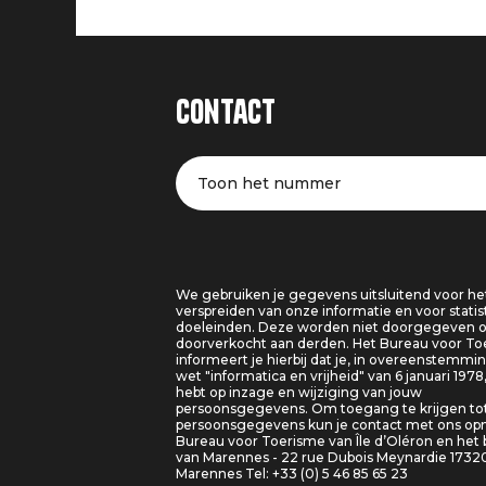
Contact
Toon het nummer
We gebruiken je gegevens uitsluitend voor he
verspreiden van onze informatie en voor statis
doeleinden. Deze worden niet doorgegeven o
doorverkocht aan derden. Het Bureau voor T
informeert je hierbij dat je, in overeenstemm
wet "informatica en vrijheid" van 6 januari 1978
hebt op inzage en wijziging van jouw
persoonsgegevens. Om toegang te krijgen tot
persoonsgegevens kun je contact met ons o
Bureau voor Toerisme van Île d’Oléron en het
van Marennes - 22 rue Dubois Meynardie 1732
Marennes Tel: +33 (0) 5 46 85 65 23