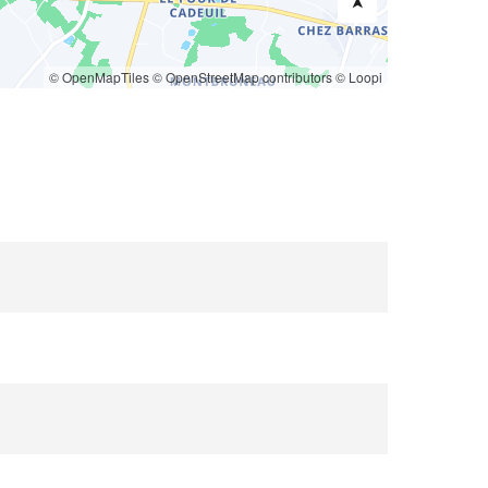
© OpenMapTiles
© OpenStreetMap contributors
© Loopi