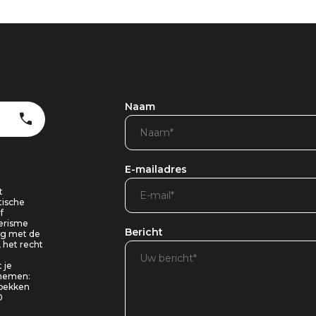
Naam
E-mailadres
t
tische
f
oerisme
Bericht
ing met de
, het recht
 je
pnemen:
 bekken
0