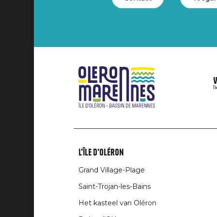
V
Î
L'île d'Oléron
Liens
Grand Village-Plage
rubriques
Saint-Trojan-les-Bains
Het kasteel van Oléron