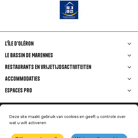
L'île d'Oléron
Liens
Le Bassin de Marennes
rubriques
Restaurants en vrijetijdsactiviteiten
Accommodaties
Espaces Pro
Home
Menu
Deze site maakt gebruik van cookies en geeft u controle over
Juridische informatie
Druk op
wat u wilt activeren
Pied
Handtoerisme
Onze kwaliteitsbeloften
Neem contact met ons op