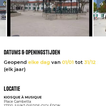
Datums & openingstijden
Geopend
elke dag
van
01/01
tot
31/12
(elk jaar)
Locatie
KIOSQUE À MUSIQUE
Place Gambetta
17310,
SAINT-PIERRE-D'OLÉRON