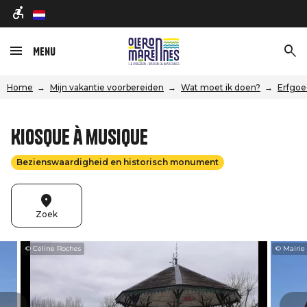
nl
Menu
Home
Mijn vakantie voorbereiden
Wat moet ik doen?
Erfgoe
Kiosque à musique
Bezienswaardigheid en historisch monument
Zoek
© Céline Roches
© Mairie 