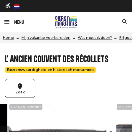
nl
Menu
Home
Mijn vakantie voorbereiden
Wat moet ik doen?
Erfgoe
L' ancien couvent des Récollets
Bezienswaardigheid en historisch monument
Zoek
© OTIOMN c.chartier
© OTIOMN