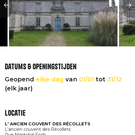
Datums & openingstijden
Geopend
elke dag
van
01/01
tot
31/12
(elk jaar)
Locatie
L' ANCIEN COUVENT DES RÉCOLLETS
L'ancien couvent des Récollets
Rue Maréchal Foch