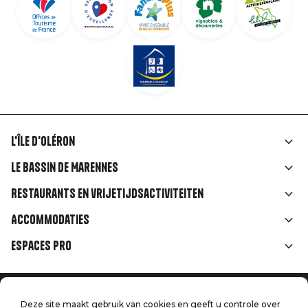
L'île d'Oléron
Liens
Le Bassin de Marennes
rubriques
Restaurants en vrijetijdsactiviteiten
Accommodaties
Espaces Pro
Home
Menu
Deze site maakt gebruik van cookies en geeft u controle over