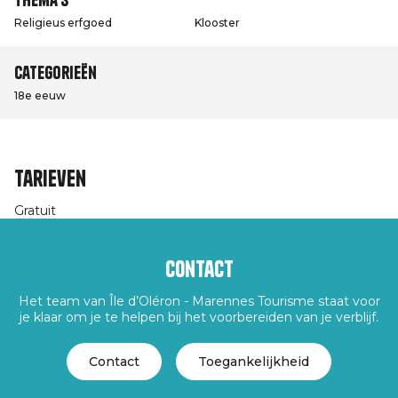
Religieus erfgoed
Klooster
Categorieën
18e eeuw
Tarieven
Gratuit
Contact
Het team van Île d’Oléron - Marennes Tourisme staat voor
je klaar om je te helpen bij het voorbereiden van je verblijf.
Contact
Toegankelijkheid