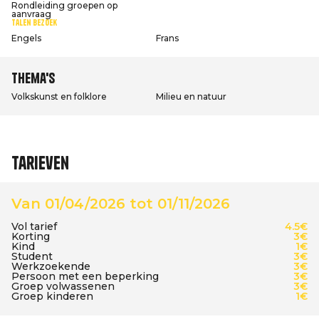
Rondleiding groepen op
aanvraag
Talen bezoek
Engels
Frans
Thema's
Volkskunst en folklore
Milieu en natuur
Tarieven
Van 01/04/2026 tot 01/11/2026
Vol tarief
4.5€
Korting
3€
Kind
1€
Student
3€
Werkzoekende
3€
Persoon met een beperking
3€
Groep volwassenen
3€
Groep kinderen
1€