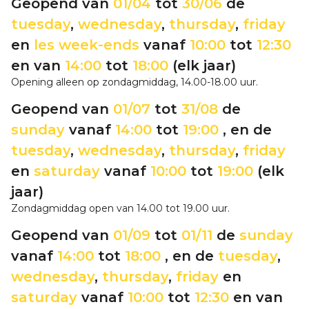
Geopend van
01/04
tot
30/06
de
tuesday
,
wednesday
,
thursday
,
friday
en
les week-ends
vanaf
10:00
tot
12:30
en van
14:00
tot
18:00
(elk jaar)
Opening alleen op zondagmiddag, 14.00-18.00 uur.
Geopend van
01/07
tot
31/08
de
sunday
vanaf
14:00
tot
19:00
, en de
tuesday
,
wednesday
,
thursday
,
friday
en
saturday
vanaf
10:00
tot
19:00
(elk
jaar)
Zondagmiddag open van 14.00 tot 19.00 uur.
Geopend van
01/09
tot
01/11
de
sunday
vanaf
14:00
tot
18:00
, en de
tuesday
,
wednesday
,
thursday
,
friday
en
saturday
vanaf
10:00
tot
12:30
en van