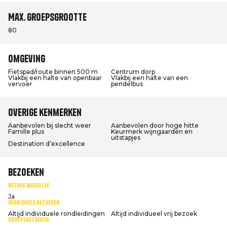
Max. groepsgrootte
80
Omgeving
Fietspad/route binnen 500 m
Centrum dorp
Vlakbij een halte van openbaar
Vlakbij een halte van een
vervoer
pendelbus
Overige kenmerken
Aanbevolen bij slecht weer
Aanbevolen door hoge hitte
Famille plus
Keurmerk wijngaarden en
uitstapjes
Destination d’excellence
Bezoeken
Bezoek mogelijk
Ja
Individuele bezoeken
Altijd individuele rondleidingen
Altijd individueel vrij bezoek
Groepsbezoeken