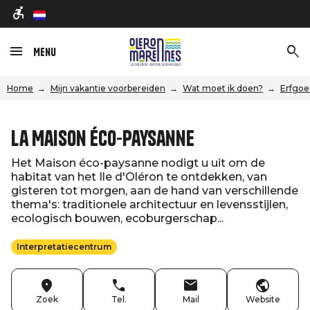
nl
Menu
Home
Mijn vakantie voorbereiden
Wat moet ik doen?
Erfgoe
La Maison éco-paysanne
Het Maison éco-paysanne nodigt u uit om de
habitat van het Ile d'Oléron te ontdekken, van
gisteren tot morgen, aan de hand van verschillende
thema's: traditionele architectuur en levensstijlen,
ecologisch bouwen, ecoburgerschap...
Interpretatiecentrum
Zoek
Tel.
Mail
Website