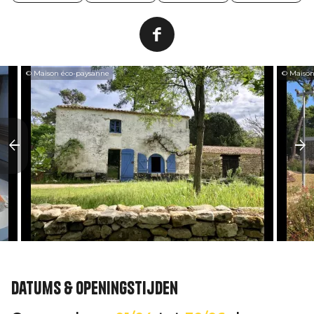
© Maison éco-paysanne
© Maison
Datums & openingstijden