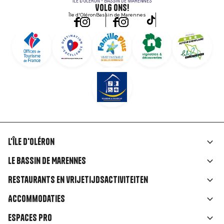
Volg ons!
Île d'Oléron
Bassin de Marennes
L'île d'Oléron
Liens
Le Bassin de Marennes
rubriques
Restaurants en vrijetijdsactiviteiten
Accommodaties
Espaces Pro