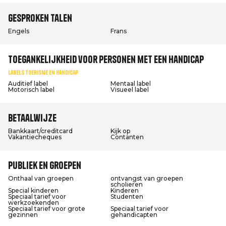
Gesproken talen
Engels
Frans
Toegankelijkheid voor personen met een handicap
Labels Toerisme en Handicap
Auditief label
Mentaal label
Motorisch label
Visueel label
Betaalwijze
Bankkaart/creditcard
Kijk op
Vakantiecheques
Contanten
Publiek en groepen
Onthaal van groepen
ontvangst van groepen
scholieren
Special kinderen
Kinderen
Speciaal tarief voor
Studenten
werkzoekenden
Speciaal tarief voor grote
Speciaal tarief voor
gezinnen
gehandicapten