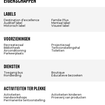
Eigenschappen
Labels
Destination d’excellence
Familie Plus
Auditief label
Mentaal label
Motorisch label
Visueel label
Voorzieningen
Recreatiezaal
Projectiezaal
Bibliotheek
Tentoonstellingshal
Airconditioning
Toiletten
Parkeerplaats
Diensten
Toegang bus
Boutique
Rondleiding
Educatieve bezoeken
Activiteiten ter plekke
Activiteiten
Activiteiten kinderen
Handworkshops
Proeverij van producten
Permanente tentoonstelling