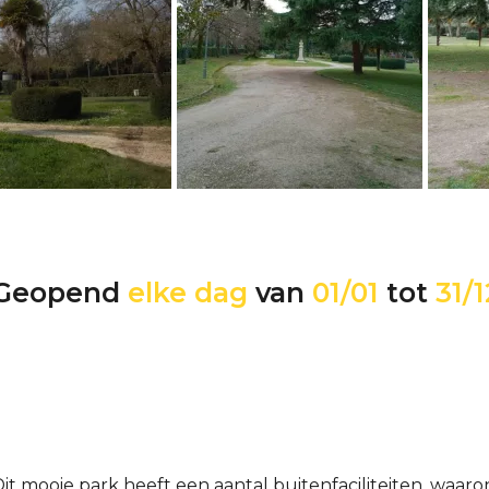
Geopend
elke dag
van
01/01
tot
31/1
it mooie park heeft een aantal buitenfaciliteiten, waar