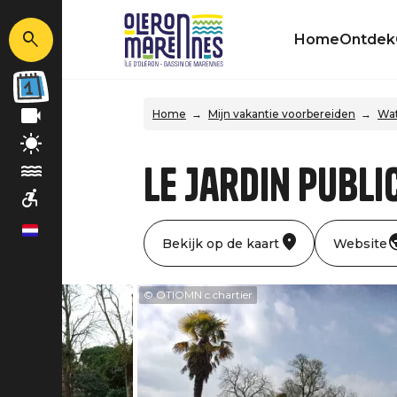
Home
Ontdek
Home
Mijn vakantie voorbereiden
Wat
Le Jardin Publ
nl
Bekijk op de kaart
Website
IOMN
© OTIOMN c.chartier