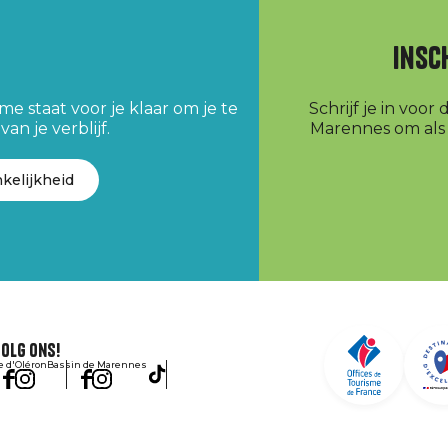
Insc
e staat voor je klaar om je te
Schrijf je in voo
an je verblijf.
Marennes om als e
kelijkheid
olg ons!
le d'Oléron
Bassin de Marennes