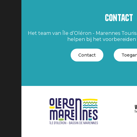
Contact
Het team van Île d’Oléron - Marennes Tourism
helpen bij het voorbereiden v
Contact
Toegan
V
Î