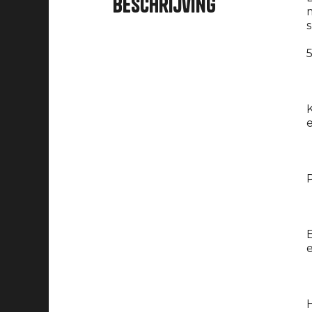
Beschrijving
m
s
5
P
E
e
H