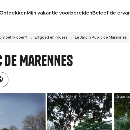
Ontdekken
Mijn vakantie voorbereiden
Beleef de ervar
 moet ik doen?
Erfgoed en musea
Le Jardin Public de Marennes
ic de Marennes
© agnès - IOMN
© agnès