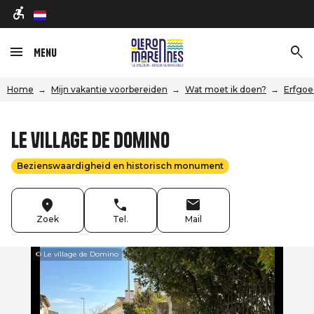
nl
Menu
Home
Mijn vakantie voorbereiden
Wat moet ik doen?
Erfgoe
Le village de Domino
Bezienswaardigheid en historisch monument
Zoek
Tel.
Mail
© Le village de Domino