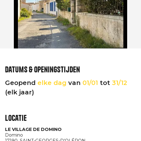
Datums & openingstijden
Geopend
elke dag
van
01/01
tot
31/12
(elk jaar)
Locatie
LE VILLAGE DE DOMINO
Domino
17190,
SAINT-GEORGES-D'OLÉRON