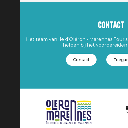
Contact
Het team van Île d’Oléron - Marennes Tourism
helpen bij het voorbereiden v
Contact
Toegan
V
Î