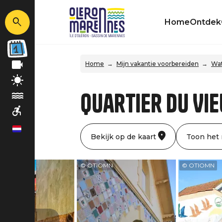
Home
Ontdek
Home
Mijn vakantie voorbereiden
Wat
Quartier du Vi
nl
Bekijk op de kaart
Toon het
N
© OTIOMN
© OTIOMN