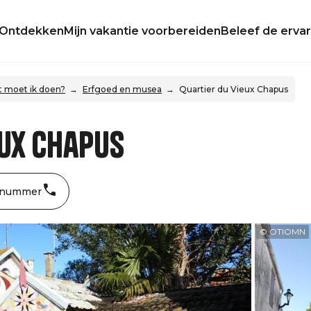
Ontdekken
Mijn vakantie voorbereiden
Beleef de ervar
 moet ik doen?
Erfgoed en musea
Quartier du Vieux Chapus
eux Chapus
 nummer
© OTIOMN