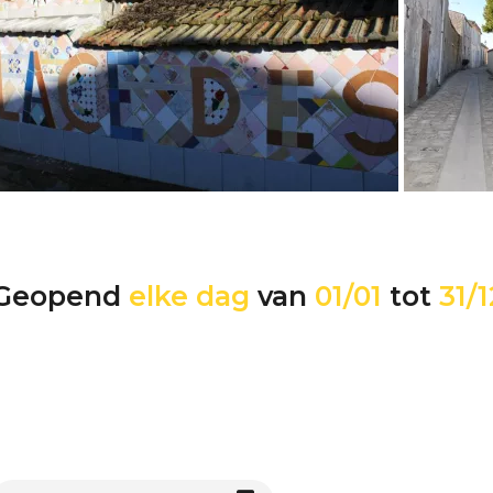
Geopend
elke dag
van
01/01
tot
31/1