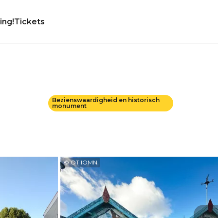
ing!
Tickets
Bezienswaardigheid en historisch
monument
© OT IOMN