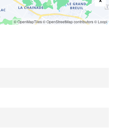
© OpenMapTiles
© OpenStreetMap contributors
© Loopi