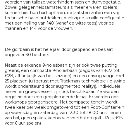
voorzien van talloze waterhindernissen en duinvegetatie.
Zowel gelegenheidsamateurs als meer ervaren spelers
kunnen hier hun hart ophalen: de laatsten zullen een vrij
technische baan ontdekken, dankzij de smalle configuratie
met een helling van 140 (vanaf de witte tees) voor de
mannen en 144 voor de vrouwen.
De golfbaan is het hele jaar door geopend en beslaat
ongeveer 30 hectare.
Naast de erkende 9-holesbaan zijn er ook twee putting
greens, een compacte 9-holesbaan (dagpas van €22 tot
€28, afhankelijk van het seizoen) en een driving range met
25 plaatsen (uitgerust met Trackman-technologie (je swing
wordt ondersteund door augmented reality)). Individuele
lessen en groepslessen zijn ook beschikbaar. Ze worden
begeleid door een gediplomeerde leraar. Er worden ook
workshops georganiseerd. Het compacte terrein wordt
twee keer per week omgetoverd tot een Foot-Golf terrein
op woensdag en zaterdag van 12.30 tot 18.00 uur. (lenen
van bal, geen spikes, kennis van voetbal en golf - Prijs: €15
voor 6 uur spelen)