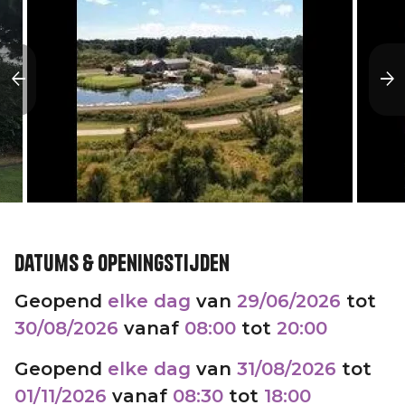
Datums & openingstijden
Geopend
elke dag
van
29/06/2026
tot
30/08/2026
vanaf
08:00
tot
20:00
Geopend
elke dag
van
31/08/2026
tot
01/11/2026
vanaf
08:30
tot
18:00