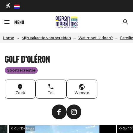
nl
Menu
Home
Mijn vakantie voorbereiden
Wat moet ik doen?
Familie
Golf d'Oléron
Sportrecreatie
Zoek
Tel.
Website
© Golf D'oléron
© Golf D