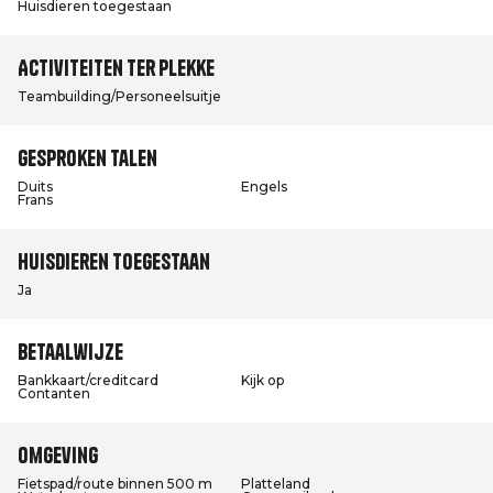
Huisdieren toegestaan
Activiteiten ter plekke
Teambuilding/Personeelsuitje
Gesproken talen
Duits
Engels
Frans
Huisdieren toegestaan
Ja
Betaalwijze
Bankkaart/creditcard
Kijk op
Contanten
Omgeving
Fietspad/route binnen 500 m
Platteland