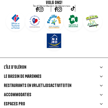
Volg ons!
Île d'Oléron
Bassin de Marennes
L'île d'Oléron
Liens
Le Bassin de Marennes
rubriques
Restaurants en vrijetijdsactiviteiten
Accommodaties
Espaces Pro