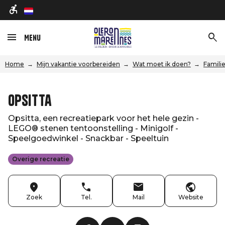
nl
Menu
Home
Mijn vakantie voorbereiden
Wat moet ik doen?
Familie
Opsitta
Opsitta, een recreatiepark voor het hele gezin -
LEGO® stenen tentoonstelling - Minigolf -
Speelgoedwinkel - Snackbar - Speeltuin
Overige recreatie
Zoek
Tel.
Mail
Website