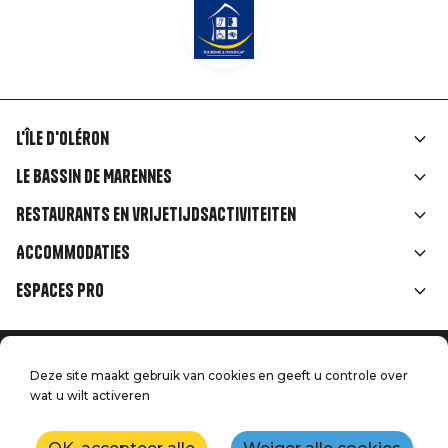
L'île d'Oléron
Liens
Le Bassin de Marennes
rubriques
Restaurants en vrijetijdsactiviteiten
Accommodaties
Espaces Pro
Home
Menu
Deze site maakt gebruik van cookies en geeft u controle over
Juridische informatie
Druk op
wat u wilt activeren
Pied
Handtoerisme
Onze kwaliteitsbeloften
Neem contact met ons op