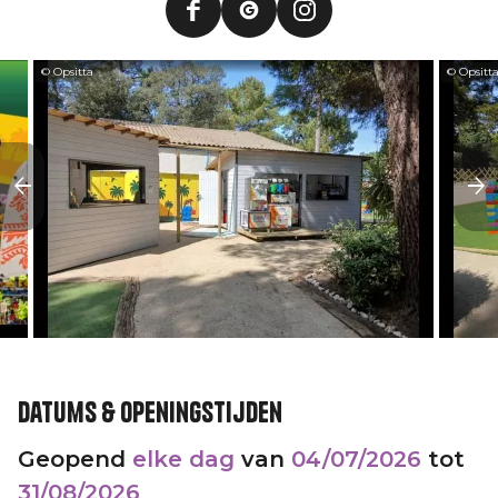
© Opsitta
© Opsitt
Datums & openingstijden
Geopend
elke dag
van
04/07/2026
tot
31/08/2026