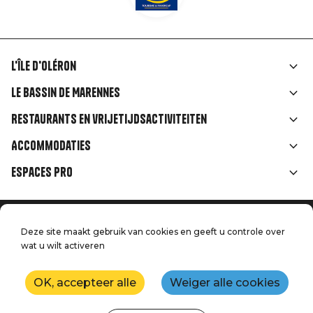
L'île d'Oléron
Liens
Le Bassin de Marennes
rubriques
Restaurants en vrijetijdsactiviteiten
Accommodaties
Espaces Pro
Home
Menu
Deze site maakt gebruik van cookies en geeft u controle over
Juridische informatie
Druk op
wat u wilt activeren
Pied
Handtoerisme
Onze kwaliteitsbeloften
Neem contact met ons op
de
OK, accepteer alle
Weiger alle cookies
Kaart
Productie: StudioJuillet