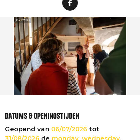
© CDCIO
Datums & openingstijden
Geopend van
06/07/2026
tot
31/08/2026
de
monday
,
wednesday
,