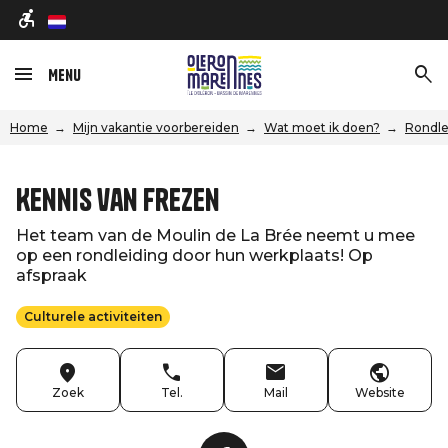
nl
Menu
Home
Mijn vakantie voorbereiden
Wat moet ik doen?
Rondle
Kennis van frezen
Het team van de Moulin de La Brée neemt u mee
op een rondleiding door hun werkplaats! Op
afspraak
Culturele activiteiten
Zoek
Tel.
Mail
Website