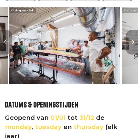
© shapers club
© shaper
Datums & openingstijden
Geopend van
01/01
tot
31/12
de
monday
,
tuesday
en
thursday
(elk
jaar)