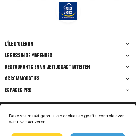
L'île d'Oléron
Liens
Le Bassin de Marennes
rubriques
Restaurants en vrijetijdsactiviteiten
Accommodaties
Espaces Pro
Home
Menu
Deze site maakt gebruik van cookies en geeft u controle over
Juridische informatie
wat u wilt activeren
Druk op
Pied
Handtoerisme
Onze kwaliteitsbeloften
Neem contact met ons op