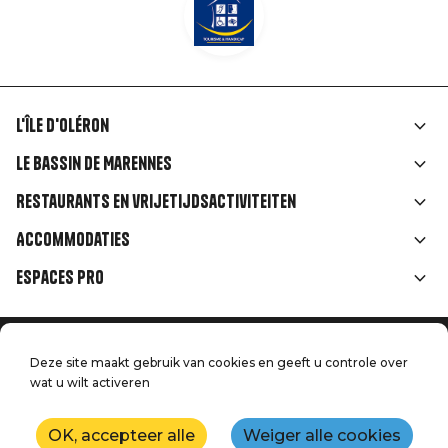
L'île d'Oléron
Liens
Le Bassin de Marennes
rubriques
Restaurants en vrijetijdsactiviteiten
Accommodaties
Espaces Pro
Home
Menu
Deze site maakt gebruik van cookies en geeft u controle over
Juridische informatie
wat u wilt activeren
Druk op
Pied
Handtoerisme
Onze kwaliteitsbeloften
Neem contact met ons op
de
OK, accepteer alle
Weiger alle cookies
Kaart