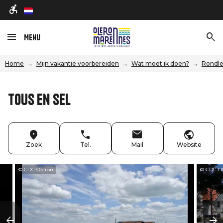
nl
Menu
Home
Mijn vakantie voorbereiden
Wat moet ik doen?
Rondle
Tous en sel
Zoek
Tel.
Mail
Website
© CDC Oléron
© CDC O