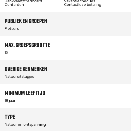
Bankkaart/creditcard
Vakantiecheques
Contanten
Contactloze betaling
Publiek en groepen
Fietsers
Max. groepsgrootte
15
Overige kenmerken
Natuuruitstapjes
Minimum leeftijd
18 jaar
Type
Natuur en ontspanning