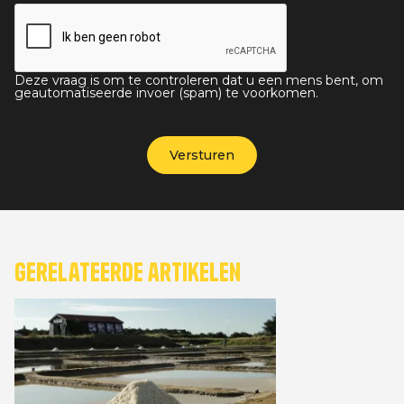
Deze vraag is om te controleren dat u een mens bent, om
geautomatiseerde invoer (spam) te voorkomen.
Gerelateerde artikelen