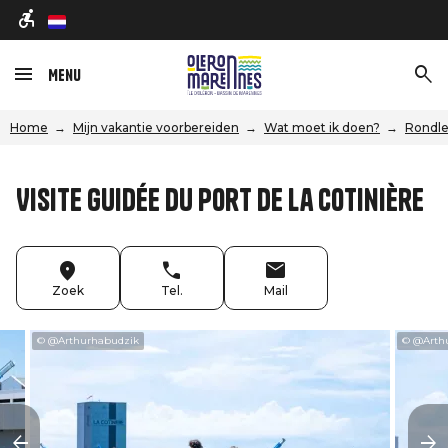
nl
Menu
Home
Mijn vakantie voorbereiden
Wat moet ik doen?
Rondle
Visite guidée du port de la Cotinière
Zoek
Tel.
Mail
© @Arthurhabudzik
© @Arth