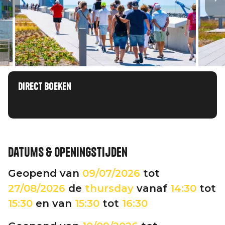
Direct boeken
Chargement en cours...
Datums & openingstijden
Geopend van
09/07/2026
tot
27/08/2026
de
thursday
vanaf
14:30
tot
15:30
en van
15:30
tot
16:30