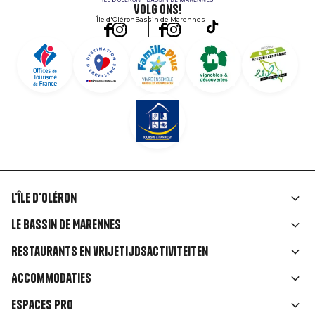
Volg ons!
Île d'Oléron
Bassin de Marennes
L'île d'Oléron
Liens
Le Bassin de Marennes
rubriques
Restaurants en vrijetijdsactiviteiten
Accommodaties
Espaces Pro