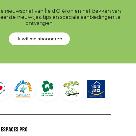
r de nieuwsbrief van Île d’Oléron en het bekken van
erste nieuwtjes, tips en speciale aanbiedingen te
ontvangen.
Ik wil me abonneren
Espaces Pro