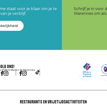
e staat voor je klaar om je te
Schrijf je in voo
an je verblijf.
Marennes om als e
kelijkheid
olg ons!
le d'Oléron
Bassin de Marennes
Restaurants en vrijetijdsactiviteiten