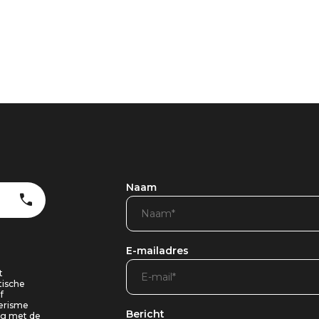
Naam
E-mailadres
t
tische
f
oerisme
Bericht
ing met de