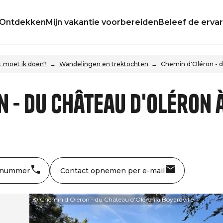
Ontdekken
Mijn vakantie voorbereiden
Beleef de ervar
 moet ik doen?
Wandelingen en trektochten
Chemin d'Oléron - d
 - du Château d'Oléron 
 nummer
Contact opnemen per e-mail
© Chemin d'Oléron - du Château d'Oléron à Boyardville