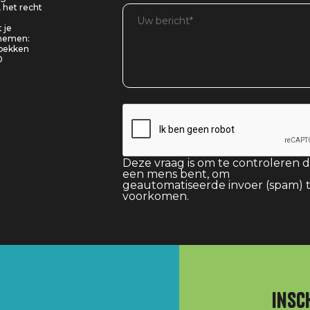
, het recht
 je
pnemen:
 bekken
0
Deze vraag is om te controleren d
een mens bent, om
geautomatiseerde invoer (spam) 
voorkomen.
Insc