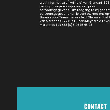
wet "informatica en vrijheid" van 6 januari 1978
hebt op inzage en wijziging van jouw
persoonsgegevens. Om toegang te krijgen tot
persoonsgegevens kun je contact met ons o
Bureau voor Toerisme van Île d’Oléron en het
van Marennes - 22 rue Dubois Meynardie 1732
Marennes Tel: +33 (0) 5 46 85 65 23
Contact