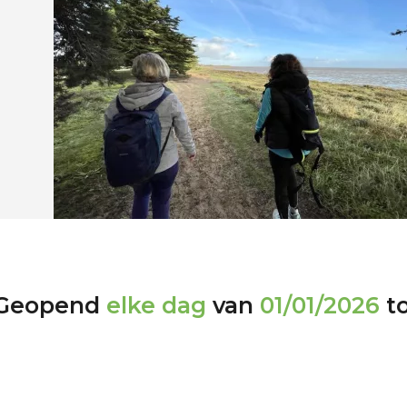
Geopend
elke dag
van
01/01/2026
t