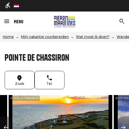
nl
Menu
Home
Mijn vakantie voorbereiden
Wat moet ik doen?
Wandel
Pointe de Chassiron
Zoek
Tel.
© Arthur Habudzik
© OT IO