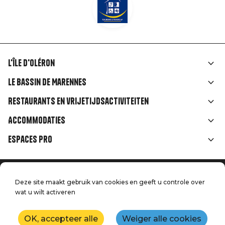
L'île d'Oléron
Liens
Le Bassin de Marennes
rubriques
Restaurants en vrijetijdsactiviteiten
Accommodaties
Espaces Pro
Home
Menu
Deze site maakt gebruik van cookies en geeft u controle over
Juridische informatie
Druk op
wat u wilt activeren
Pied
Handtoerisme
Onze kwaliteitsbeloften
Neem contact met ons op
de
OK, accepteer alle
Weiger alle cookies
Kaart