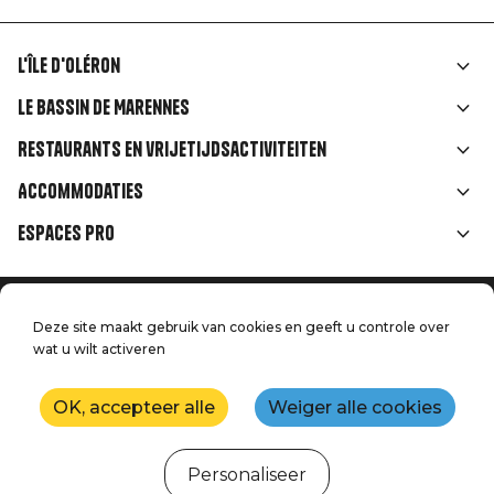
L'île d'Oléron
Liens
Le Bassin de Marennes
rubriques
Restaurants en vrijetijdsactiviteiten
Accommodaties
Espaces Pro
Home
Menu
Deze site maakt gebruik van cookies en geeft u controle over
Juridische informatie
Druk op
wat u wilt activeren
Pied
Handtoerisme
Onze kwaliteitsbeloften
Neem contact met ons op
de
OK, accepteer alle
Weiger alle cookies
Kaart
Productie: StudioJuillet
page
Personaliseer