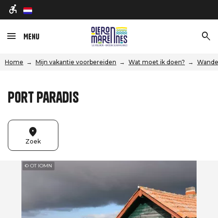
nl
Menu
Home
Mijn vakantie voorbereiden
Wat moet ik doen?
Wandel
Port paradis
Zoek
© OT IOMN