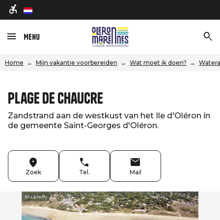
nl
Menu
Home
Mijn vakantie voorbereiden
Wat moet ik doen?
Watera
Plage de Chaucre
Zandstrand aan de westkust van het Ile d'Oléron in
de gemeente Saint-Georges d'Oléron.
Zoek
Tel.
Mail
© s.breffy