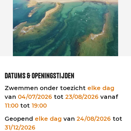
Datums & openingstijden
Zwemmen onder toezicht
elke dag
van
04/07/2026
tot
23/08/2026
vanaf
11:00
tot
19:00
Geopend
elke dag
van
24/08/2026
tot
31/12/2026