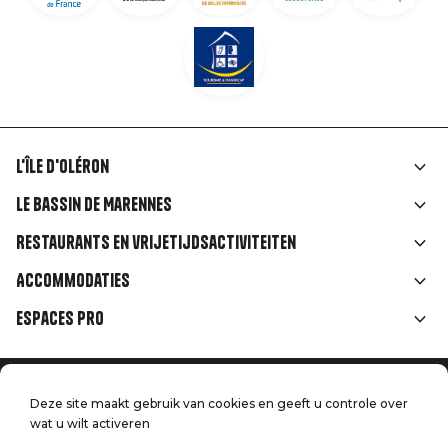
L'île d'Oléron
Liens
Le Bassin de Marennes
rubriques
Restaurants en vrijetijdsactiviteiten
Accommodaties
Espaces Pro
Home
Menu
Deze site maakt gebruik van cookies en geeft u controle over
Juridische informatie
Druk op
wat u wilt activeren
Pied
Handtoerisme