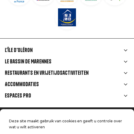
L'île d'Oléron
Liens
Le Bassin de Marennes
rubriques
Restaurants en vrijetijdsactiviteiten
Accommodaties
Espaces Pro
Home
Menu
Deze site maakt gebruik van cookies en geeft u controle over
Juridische informatie
Druk op
wat u wilt activeren
Pied
Handtoerisme