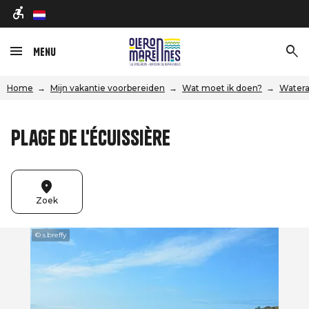
nl
Menu
Home
Mijn vakantie voorbereiden
Wat moet ik doen?
Watera
Plage de l'écuissière
Zoek
© s.breffy