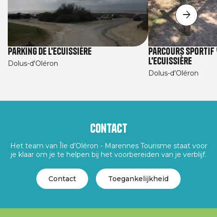
Parking de l'Ecuissière
Parcours sportif 
l'Ecuissière
Dolus-d'Oléron
Dolus-d'Oléron
Contact
Het team van Île d’Oléron - Marennes Tourisme staat voor
je klaar om je te helpen bij het voorbereiden van je verblijf.
Contact
Toegankelijkheid