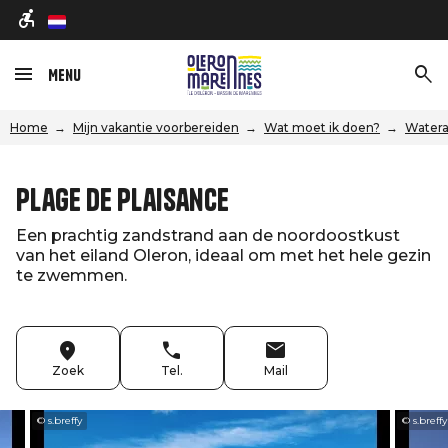
nl
Menu
Home
Mijn vakantie voorbereiden
Wat moet ik doen?
Watera
Plage de Plaisance
Een prachtig zandstrand aan de noordoostkust
van het eiland Oleron, ideaal om met het hele gezin
te zwemmen.
Zoek
Tel.
Mail
© s.breffy
© s.breffy