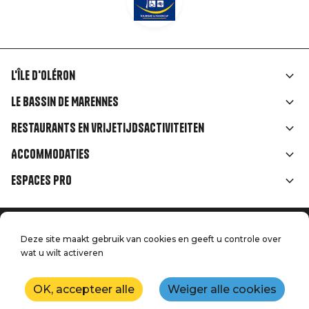
L'île d'Oléron
Liens
Le Bassin de Marennes
rubriques
Restaurants en vrijetijdsactiviteiten
Accommodaties
Espaces Pro
Home
Menu
Deze site maakt gebruik van cookies en geeft u controle over
Juridische informatie
wat u wilt activeren
Druk op
Pied
Handtoerisme
Onze kwaliteitsbeloften
Neem contact met ons op
de
OK, accepteer alle
Weiger alle cookies
Kaart
Productie: StudioJuillet