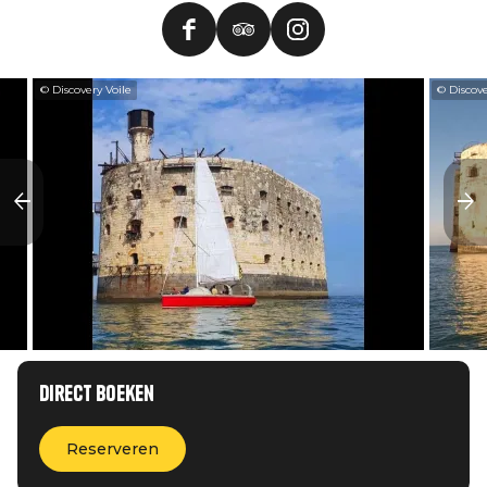
© Discovery Voile
© Discove
Direct boeken
Reserveren