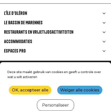
L'île d'Oléron
Liens
Le Bassin de Marennes
rubriques
Restaurants en vrijetijdsactiviteiten
Accommodaties
Espaces Pro
Home
Menu
Deze site maakt gebruik van cookies en geeft u controle over
Juridische informatie
Druk op
wat u wilt activeren
Pied
Handtoerisme
Onze kwaliteitsbeloften
Neem contact met ons op
de
OK, accepteer alle
Weiger alle cookies
Kaart
Productie: StudioJuillet
page
Personaliseer