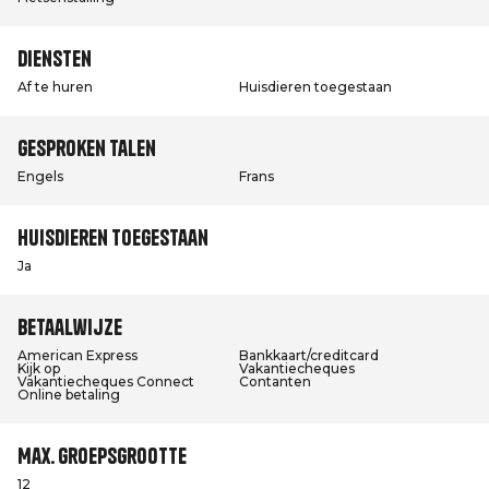
Diensten
Af te huren
Huisdieren toegestaan
Gesproken talen
Engels
Frans
Huisdieren toegestaan
Ja
Betaalwijze
American Express
Bankkaart/creditcard
Kijk op
Vakantiecheques
Vakantiecheques Connect
Contanten
Online betaling
Max. groepsgrootte
12