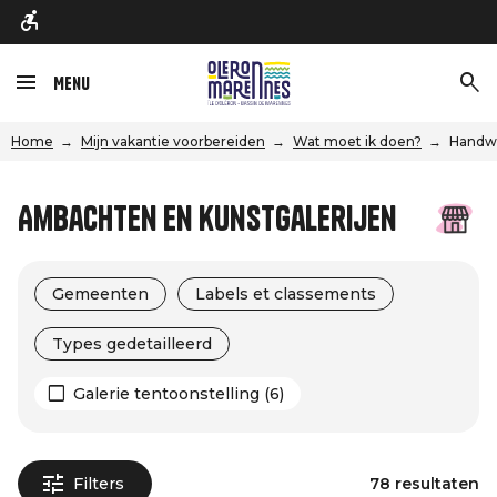
Menu
Home
Mijn vakantie voorbereiden
Wat moet ik doen?
Handwe
Ambachten en kunstgalerijen
Gemeenten
Labels et classements
Types gedetailleerd
Galerie tentoonstelling (6)
Filters
78 resultaten