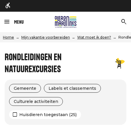
Menu
Home
Mijn vakantie voorbereiden
Wat moet ik doen?
Rondle
Rondleidingen en
natuurexcursies
Gemeente
Labels et classements
Culturele activiteiten
Huisdieren toegestaan (25)