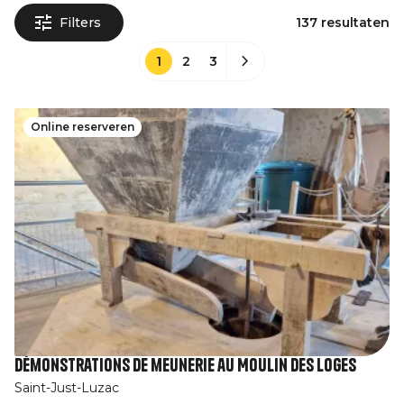
Filters
137 resultaten
1
2
3
Online reserveren
Démonstrations de meunerie au Moulin des Loges
Saint-Just-Luzac